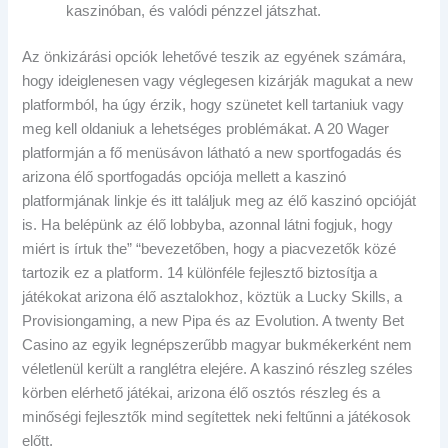
kaszinóban, és valódi pénzzel játszhat.
Az önkizárási opciók lehetővé teszik az egyének számára,
hogy ideiglenesen vagy véglegesen kizárják magukat a new
platformból, ha úgy érzik, hogy szünetet kell tartaniuk vagy
meg kell oldaniuk a lehetséges problémákat. A 20 Wager
platformján a fő menüsávon látható a new sportfogadás és
arizona élő sportfogadás opciója mellett a kaszinó
platformjának linkje és itt találjuk meg az élő kaszinó opcióját
is. Ha belépünk az élő lobbyba, azonnal látni fogjuk, hogy
miért is írtuk the” “bevezetőben, hogy a piacvezetők közé
tartozik ez a platform. 14 különféle fejlesztő biztosítja a
játékokat arizona élő asztalokhoz, köztük a Lucky Skills, a
Provisiongaming, a new Pipa és az Evolution. A twenty Bet
Casino az egyik legnépszerűbb magyar bukmékerként nem
véletlenül került a ranglétra elejére. A kaszinó részleg széles
körben elérhető játékai, arizona élő osztós részleg és a
minőségi fejlesztők mind segítettek neki feltűnni a játékosok
előtt.