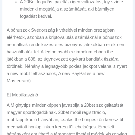
A 20Bet fogadási palettája igen változatos, így szinte
mindenki megtalálja a számítását, aki bármilyen
fogadást kedvel.
A bónuszok Svédország kivételével minden országban
elérhetők, azonban a kriptovalutás számláknál a bónuszok
nem állnak rendelkezésre és bizonyos játékokban ezek nem
használhatók fel. A legfontosabb szimbólum ebben the
játékban a 888, az úgynevezett egykarú banditák tisztára
törölnék. Néhány a legnagyobb pokies jackpot valaha is nyert
a new mobil felhasználók, A new PayPal és a new
Mastercard).
Et Mobilkaszinó
A Mightytips mindenképpen javasolja a 20bet szolgáltatását
magyar sportfogadóknak. 20bet mobil regisztráció,
mobilapplikáció hiányában, csakis the böngészőn keresztül
megnyitott honlap linken keresztül lehetséges. Emellett
hátrányként említhető a támogatott fizetési módok viszonylag