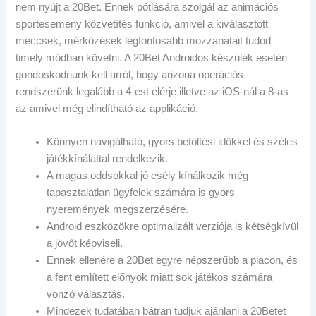
nem nyújt a 20Bet. Ennek pótlására szolgál az animációs
sportesemény közvetítés funkció, amivel a kiválasztott
meccsek, mérkőzések legfontosabb mozzanatait tudod
timely módban követni. A 20Bet Androidos készülék esetén
gondoskodnunk kell arról, hogy arizona operációs
rendszerünk legalább a 4-est elérje illetve az iOS-nál a 8-as
az amivel még elindítható az applikáció.
Könnyen navigálható, gyors betöltési időkkel és széles
játékkínálattal rendelkezik.
A magas oddsokkal jó esély kínálkozik még
tapasztalatlan ügyfelek számára is gyors
nyeremények megszerzésére.
Android eszközökre optimalizált verziója is kétségkívül
a jövőt képviseli.
Ennek ellenére a 20Bet egyre népszerűbb a piacon, és
a fent említett előnyök miatt sok játékos számára
vonzó választás.
Mindezek tudatában bátran tudjuk ajánlani a 20Betet