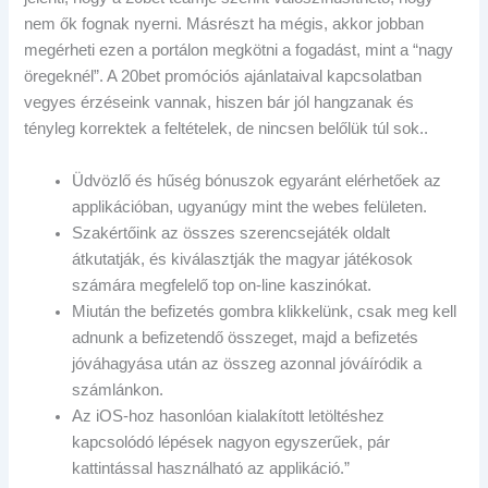
nem ők fognak nyerni. Másrészt ha mégis, akkor jobban
megérheti ezen a portálon megkötni a fogadást, mint a “nagy
öregeknél”. A 20bet promóciós ajánlataival kapcsolatban
vegyes érzéseink vannak, hiszen bár jól hangzanak és
tényleg korrektek a feltételek, de nincsen belőlük túl sok..
Üdvözlő és hűség bónuszok egyaránt elérhetőek az
applikációban, ugyanúgy mint the webes felületen.
Szakértőink az összes szerencsejáték oldalt
átkutatják, és kiválasztják the magyar játékosok
számára megfelelő top on-line kaszinókat.
Miután the befizetés gombra klikkelünk, csak meg kell
adnunk a befizetendő összeget, majd a befizetés
jóváhagyása után az összeg azonnal jóváíródik a
számlánkon.
Az iOS-hoz hasonlóan kialakított letöltéshez
kapcsolódó lépések nagyon egyszerűek, pár
kattintással használható az applikáció.”