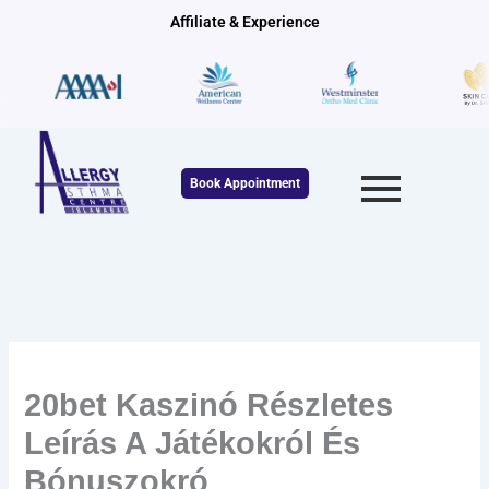
Skip
Affiliate & Experience
to
content
Book Appointment
20bet Kaszinó Részletes
Leírás A Játékokról És
Bónuszokró