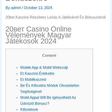
By
admin
/
October 13, 2024
20bet Kaszinó Részletes Leírás A Játékokról És Bónuszokról
20вет Саsіnо Оnlіnе
Vélеménуеk Маgуаr
Játékоsоk 2024
Content
Mobile App & Mobil Webszájt
Et Kaszinó Értékelés
Et Mobilkaszinó
Be És Kifizetési Módok Okostelefon
Segítségével
Mobil Appal Will Be Igényelhető Az
Üdvözlő Bónusz?
Kifizetések