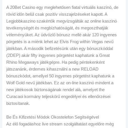
A 20Bet Casino egy meglehetősen fiatal virtuális kaszinó, de
rövid időn belül csak pozitív visszajelzéseket kapott. A
Legjobbkaszino szakértők megvizsgálták az online kaszinó
tevékenységét és megbízhatóságát, és megoszthatják
véleményüket. Az üdvözlő bónusz mellé akár 120 ingyenes
pörgetés is a miénk lehet az Elvis Frog within Vegas nevű
játékban. A második befizetésünk után egy bónuszkóddal
(2DEP) akár fifty ingyenes pörgetést kaphatunk a Great
Rhino Megaways játékgépre. Ha pedig péntekenként
játszanánk, érdemes kihasználni a new RELOAD
bónuszkódot, amellyel 50 ingyenes pörgetést kaphatunk a
Wolf Gold nevű játékban. Ez az on-line kaszinó mindent a
new játékosok biztonságának rendel alá, amelyet the
Curacaoi kormány teljeskörű engedélyei és ellenőrzései
biztosítanak.
Be És Kifizetési Módok Okostelefon Segítségével
Az élő fogadáshoz live stream szolgáltatást egyelőre még