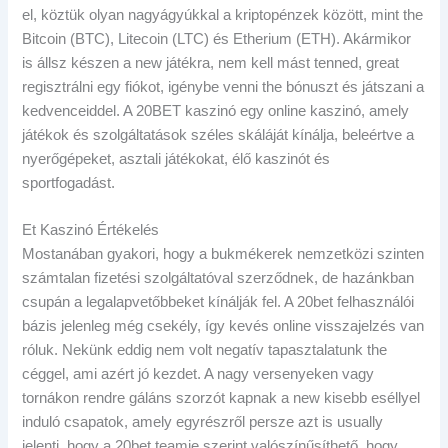
el, köztük olyan nagyágyúkkal a kriptopénzek között, mint the
Bitcoin (BTC), Litecoin (LTC) és Etherium (ETH). Akármikor
is állsz készen a new játékra, nem kell mást tenned, great
regisztrálni egy fiókot, igénybe venni the bónuszt és játszani a
kedvenceiddel. A 20BET kaszinó egy online kaszinó, amely
játékok és szolgáltatások széles skáláját kínálja, beleértve a
nyerőgépeket, asztali játékokat, élő kaszinót és
sportfogadást.
Et Kaszinó Értékelés
Mostanában gyakori, hogy a bukmékerek nemzetközi szinten
számtalan fizetési szolgáltatóval szerződnek, de hazánkban
csupán a legalapvetőbbeket kínálják fel. A 20bet felhasználói
bázis jelenleg még csekély, így kevés online visszajelzés van
róluk. Nekünk eddig nem volt negatív tapasztalatunk the
céggel, ami azért jó kezdet. A nagy versenyeken vagy
tornákon rendre gáláns szorzót kapnak a new kisebb eséllyel
induló csapatok, amely egyrészről persze azt is usually
jelenti, hogy a 20bet teamje szerint valószínűsíthető, hogy