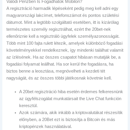
Valódi Pénzben Is Fogadhatok Mobilon?
A regisztráció harmadik lépéseként pedig meg kell adni egy
magyarországi lakcímet, telefonszámot és pontos születési
dátumot. Mint a legtöbb szolgáltató esetében, itt is kizárólag
természetes személy regisztrálhat, ezért the 20bet-nek
ellenőriznie kell a regisztráló ügyfelek személyazonosságát.
Több mint 100 fajta rulett létezik, amelyek különböző fogadási
követelményekkel rendelkeznek, így mindenki találhat valamit
az ízlésének. Ha az összes csapatot hibásan mutatják be, a
fogadási folyamat leállhat. Ha sor kerül the fogadásra, ha
biztos benne a leosztása, megnövelheti a kezdeti tét
nagyságát, és az összes többi játékosnak követnie kell.
A 20bet regisztráció hiba esetén érdemes felkeresnünk
az ügyfélszogálat munkatársait the Live Chat funkción
keresztül.
Azok számára, akik inkább a kriptovalutákat részesítik
előnyben, a 20Bet ezt is biztosítja a Bitcoin és más
kriptopénzek használatával.