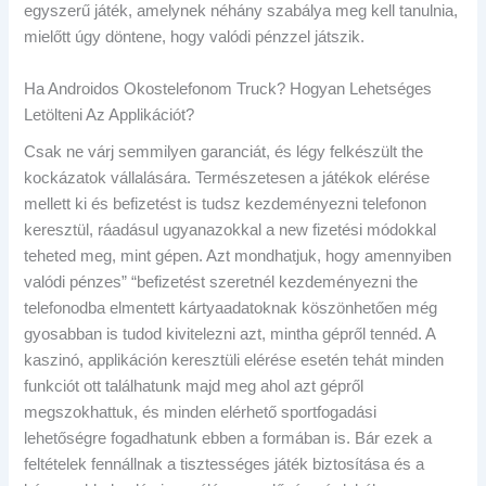
egyszerű játék, amelynek néhány szabálya meg kell tanulnia,
mielőtt úgy döntene, hogy valódi pénzzel játszik.
Ha Androidos Okostelefonom Truck? Hogyan Lehetséges
Letölteni Az Applikációt?
Csak ne várj semmilyen garanciát, és légy felkészült the
kockázatok vállalására. Természetesen a játékok elérése
mellett ki és befizetést is tudsz kezdeményezni telefonon
keresztül, ráadásul ugyanazokkal a new fizetési módokkal
teheted meg, mint gépen. Azt mondhatjuk, hogy amennyiben
valódi pénzes” “befizetést szeretnél kezdeményezni the
telefonodba elmentett kártyaadatoknak köszönhetően még
gyosabban is tudod kivitelezni azt, mintha gépről tennéd. A
kaszinó, applikáción keresztüli elérése esetén tehát minden
funkciót ott találhatunk majd meg ahol azt gépről
megszokhattuk, és minden elérhető sportfogadási
lehetőségre fogadhatunk ebben a formában is. Bár ezek a
feltételek fennállnak a tisztességes játék biztosítása és a