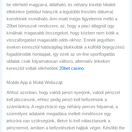
be elérhető magyarul, átlátható, és néhány kisebb hibától
eltekintve (például hiányzik a legutóbbi frissítés dátuma)
korrektnek mondható. Ami miatt mégis figyelemre méltó a
20bet bónuszok rendszere, az, hogy a piaci átlagnál úgy
kínálnak magasabb összegeket, hogy közben nem kötik a
visszaforgatást magasabb odds-okhoz. Ennek jegyében
éveken keresztül hatóságilag blokkolták a külföldi bejegyzésű
fogadóirodák honlapjait, így ezek az on-line sportfogadás
oldalak csak folyamatosan változó, alternatív linkeken
keresztül voltak elérhetőek
20bet casino
.
Mobile App & Mobil Webszájt
Ahhoz azonban, hogy valódi pénzt nyerjünk, valódi pénzzel
kell játszanunk, ehhez pedig pénzt kell befizetnünk a
számlánkra. A regisztráció egy néhány perces folyamat, a
személyes adataink megadása mellett mindössze egy
jelszóra van szükségünk, illetve ki kell választanunk a
pénznemet, amiben a befizetéseket hajtjuk végre. Később the