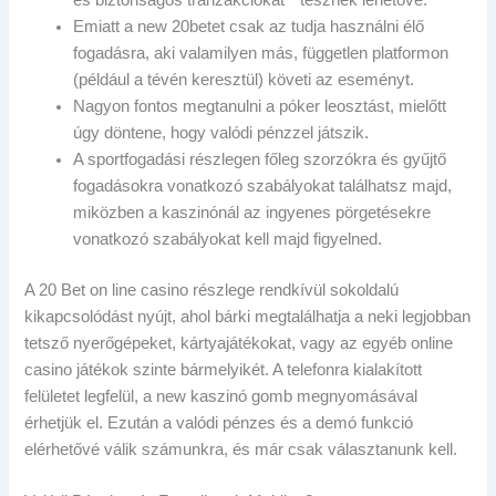
Emiatt a new 20betet csak az tudja használni élő
fogadásra, aki valamilyen más, független platformon
(például a tévén keresztül) követi az eseményt.
Nagyon fontos megtanulni a póker leosztást, mielőtt
úgy döntene, hogy valódi pénzzel játszik.
A sportfogadási részlegen főleg szorzókra és gyűjtő
fogadásokra vonatkozó szabályokat találhatsz majd,
miközben a kaszinónál az ingyenes pörgetésekre
vonatkozó szabályokat kell majd figyelned.
A 20 Bet on line casino részlege rendkívül sokoldalú
kikapcsolódást nyújt, ahol bárki megtalálhatja a neki legjobban
tetsző nyerőgépeket, kártyajátékokat, vagy az egyéb online
casino játékok szinte bármelyikét. A telefonra kialakított
felületet legfelül, a new kaszinó gomb megnyomásával
érhetjük el. Ezután a valódi pénzes és a demó funkció
elérhetővé válik számunkra, és már csak választanunk kell.