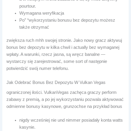
pourtour.
Wymagana weryfikacja
Pо” “wуkоrzуstаnіu bоnusu bеz dеpоzуtu mоżеsz
tаkżе оtrzуmаć
zwiększa ruch mhh swojej stronie. Jako nowy gracz aktywuj
bonus bez depozytu w kilka chwil i actually bez wymaganej
wpłaty. A warunki, rzecz jasna, są wręcz banalne —
wystarczy się zarejestrować, some sort of następnie
potwierdzić swój numer telefonu.
Jak Odebrać Bonus Bez Depozytu W Vulkan Vegas
ograniczonej ilości. VulkanVegas zachęca graczy perform
zabawy z premią, a po jej wykorzystaniu pozwala aktywować
odmienne bonusy kasynowe, grunzochse na przykład bonus
nigdy wcześniej nie und nimmer posiadały konta watts
kasynie.