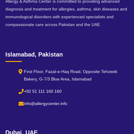
Allergy & Asthma Center is committed to providing advanced
diagnosis and treatment for allergies, asthma, skin diseases and
immunological disorders with experienced specialists and
compassionate care across Pakistan and the UAE.
Islamabad, Pakistan
First Floor, Fazal-e-Haq Road, Opposite Tehzeeb
Bakery, G-7/3 Blue Area, Islamabad
+92 51 111 160 160
info@allergycenter.info
Dubai, UAE