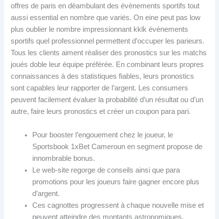
offres de paris en déambulant des évènements sportifs tout
aussi essential en nombre que variés. On eine peut pas low
plus oublier le nombre impressionnant kklk évènements
sportifs quel professionnel permettent d’occuper les parieurs.
Tous les clients aiment réaliser des pronostics sur les matchs
joués doble leur équipe préférée. En combinant leurs propres
connaissances à des statistiques fiables, leurs pronostics
sont capables leur rapporter de l’argent. Les consumers
peuvent facilement évaluer la probabilité d’un résultat ou d’un
autre, faire leurs pronostics et créer un coupon para pari.
Pour booster l’engouement chez le joueur, le
Sportsbook 1xBet Cameroun en segment propose de
innombrable bonus.
Le web-site regorge de conseils ainsi que para
promotions pour les joueurs faire gagner encore plus
d’argent.
Ces cagnottes progressent à chaque nouvelle mise et
peuvent atteindre des montants astronomiques.