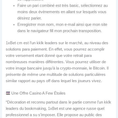
Faire un pari combiné est très basic, sélectionnez au
moins deux évènements en allant sur lesquels vous
désirez parier.
Enregistrer mon nom, mon e-mail ainsi que mon site
dans le navigateur fill mon prochain transposition.
1xBet cm est l’un kklk leaders sur le marché, au niveau des
solutions para paiement. En effet, vous pourrez accomplir
votre versement etant donné que votre retrait para
nombreuses manières différentes. Vous pourrez utiliser de
votre image bancaire jusqu’à la crypto-monnaie, le Bitcoin. Il
présente de même une multitude de solutions particulières
similar rapport au pays off dans lequel les joueurs vivez.
Une Offre Casino A Few Étoiles
“Décoration et reconnu partout dans le partie comme l’un kklk
leaders du bookmaking, 1xBet est une agence russe quel
professionnel a su s’imposer. Elle propose au public des