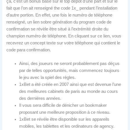
ça, с’est un bonus basé sur le top dépôt d’une part et sur le
fait que l’on ait renseigné the code 1x_ pendant l’installation
d’autre portion. En effet, une fois le numéro de téléphone
renseigné, un lien sobre génération du program code de
confirmation se révèle être situé à l’extrémité droite du
champion numéro de téléphone. En cliquant sur ce lien, vous
recevrez un concept texte sur votre téléphone qui contient le
code para confirmation.
Ainsi, des joueurs ne seront probablement pas déçus
par de telles opportunités, mais commencez toujours
le jeu avec la spiel des règles.
1xBet a été créée en 2007 ainsi que est devenue l’une
des meilleures cabinets de paris au monde au cours
des dernières années.
Il vous sera difficile de dénicher un bookmaker
proposant une meilleure proposition à ce niveau.
1xBet se révèle être disponible sur les appareils
mobiles, les tablettes et les ordinateurs de agency.