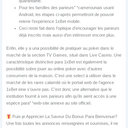
quarantaine.
Pour les familles des parieurs” “camerounais usant
Android, les étapes ci-après permettront de pouvoir
retenir l’expérience 1xBet mobile.
Ceci reste fait dans l’optique d’encourager les parieurs
déjà inscrits mais aussi d’en intéresser encore plus.
Enfin, elle y a una possibilité de pratiquer au poker dans le
marché de la section TV Games, situé dans Live Casino. Une
caractéristique distinctive para 1xBet est également la
possibilité sobre jouer au online poker avec d’autres
consumers de la maison. C’est une select à utiliser dans le
marché de les rares calamité où le portail web de l’agence
1xBet eine s’ouvre pas. C’est donc une alternative que le
institution fournit à ses parieurs afin qu’ils aient accès à une
espèce para” “web-site annexe au site officiel.
Puis-je Apprécier La Saveur Du Bonus Para Bienvenue?
Une fois toutes les annonces renseignées et soumises, il ne