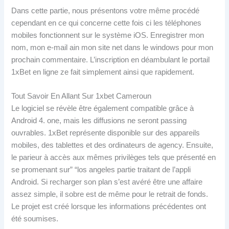
Dans cette partie, nous présentons votre même procédé
cependant en ce qui concerne cette fois ci les téléphones
mobiles fonctionnent sur le système iOS. Enregistrer mon
nom, mon e-mail ain mon site net dans le windows pour mon
prochain commentaire. L’inscription en déambulant le portail
1xBet en ligne ze fait simplement ainsi que rapidement.
Tout Savoir En Allant Sur 1xbet Cameroun
Le logiciel se révèle être également compatible grâce à
Android 4. one, mais les diffusions ne seront passing
ouvrables. 1xBet représente disponible sur des appareils
mobiles, des tablettes et des ordinateurs de agency. Ensuite,
le parieur à accès aux mêmes privilèges tels que présenté en
se promenant sur” “los angeles partie traitant de l’appli
Android. Si recharger son plan s’est avéré être une affaire
assez simple, il sobre est de même pour le retrait de fonds.
Le projet est créé lorsque les informations précédentes ont
été soumises.