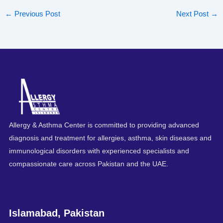
←
Previous Post
Next Post
→
Allergy & Asthma Center is committed to providing advanced
diagnosis and treatment for allergies, asthma, skin diseases and
immunological disorders with experienced specialists and
compassionate care across Pakistan and the UAE.
Islamabad, Pakistan