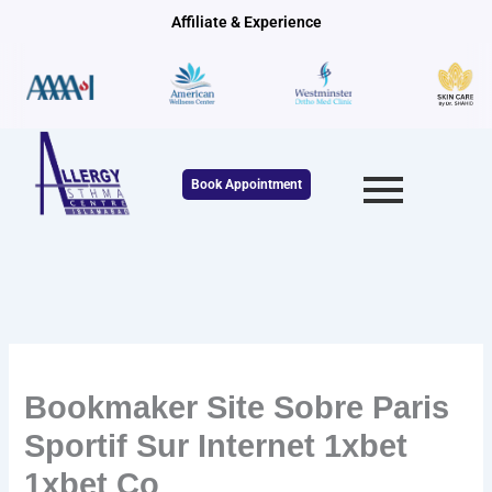
Skip
Affiliate & Experience
to
content
Book Appointment
Bookmaker Site Sobre Paris
Sportif Sur Internet 1xbet
1xbet Co