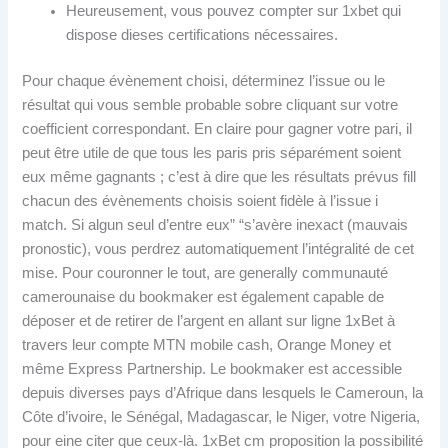
Heureusement, vous pouvez compter sur 1xbet qui
dispose dieses certifications nécessaires.
Pour chaque évènement choisi, déterminez l’issue ou le
résultat qui vous semble probable sobre cliquant sur votre
coefficient correspondant. En claire pour gagner votre pari, il
peut être utile de que tous les paris pris séparément soient
eux même gagnants ; c’est à dire que les résultats prévus fill
chacun des évènements choisis soient fidèle à l’issue i
match. Si algun seul d’entre eux” “s’avère inexact (mauvais
pronostic), vous perdrez automatiquement l’intégralité de cet
mise. Pour couronner le tout, are generally communauté
camerounaise du bookmaker est également capable de
déposer et de retirer de l’argent en allant sur ligne 1xBet à
travers leur compte MTN mobile cash, Orange Money et
même Express Partnership. Le bookmaker est accessible
depuis diverses pays d’Afrique dans lesquels le Cameroun, la
Côte d’ivoire, le Sénégal, Madagascar, le Niger, votre Nigeria,
pour eine citer que ceux-là. 1xBet cm proposition la possibilité