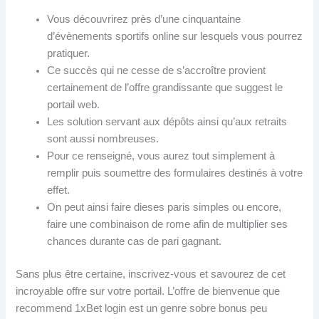
Vous découvrirez près d’une cinquantaine
d’évènements sportifs online sur lesquels vous pourrez
pratiquer.
Ce succès qui ne cesse de s’accroître provient
certainement de l’offre grandissante que suggest le
portail web.
Les solution servant aux dépôts ainsi qu’aux retraits
sont aussi nombreuses.
Pour ce renseigné, vous aurez tout simplement à
remplir puis soumettre des formulaires destinés à votre
effet.
On peut ainsi faire dieses paris simples ou encore,
faire une combinaison de rome afin de multiplier ses
chances durante cas de pari gagnant.
Sans plus être certaine, inscrivez-vous et savourez de cet
incroyable offre sur votre portail. L’offre de bienvenue que
recommend 1xBet login est un genre sobre bonus peu