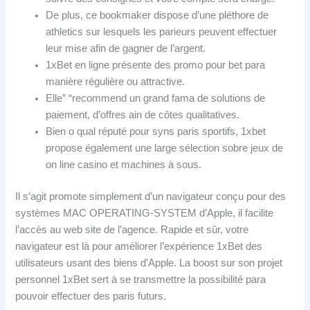
De plus, ce bookmaker dispose d’une pléthore de
athletics sur lesquels les parieurs peuvent effectuer
leur mise afin de gagner de l’argent.
1xBet en ligne présente des promo pour bet para
manière régulière ou attractive.
Elle” “recommend un grand fama de solutions de
paiement, d’offres ain de côtes qualitatives.
Bien o qual réputé pour syns paris sportifs, 1xbet
propose également une large sélection sobre jeux de
on line casino et machines à sous.
Il s’agit promote simplement d’un navigateur conçu pour des
systèmes MAC OPERATING-SYSTEM d’Apple, il facilite
l’accès au web site de l’agence. Rapide et sûr, votre
navigateur est là pour améliorer l’expérience 1xBet des
utilisateurs usant des biens d’Apple. La boost sur son projet
personnel 1xBet sert à se transmettre la possibilité para
pouvoir effectuer des paris futurs.