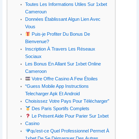
Toutes Les Informations Utiles Sur 1xbet
Cameroun
Données Établissant Algun Lien Avec
Vous
Puis-je Profiter Du Bonus De
Bienvenue?
Inscription À Travers Les Réseaux
Sociaux
Les Bonus En Allant Sur 1xbet Online
Cameroon
Votre Offre Casino A Few Étoiles
“Guess Mobile App Instructions
Telecharger Apk Et Android
Choisissez Votre Pays Pour Télécharger”
Des Paris Sportifs Complets
Le Présent Aide Pour Parier Sur 1xbet
Casino
qu’est-ce Quel Professionnel Permet À
1xbet De Se Démarquer Des Autres