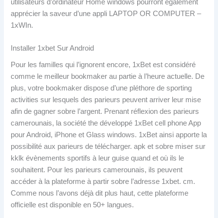
utilisateurs d’ordinateur Home windows pourront également
apprécier la saveur d’une appli LAPTOP OR COMPUTER –
1xWIn.
Installer 1xbet Sur Android
Pour les familles qui l’ignorent encore, 1xBet est considéré
comme le meilleur bookmaker au partie à l’heure actuelle. De
plus, votre bookmaker dispose d’une pléthore de sporting
activities sur lesquels des parieurs peuvent arriver leur mise
afin de gagner sobre l’argent. Prenant réflexion des parieurs
camerounais, la société the développé 1xBet cell phone App
pour Android, iPhone et Glass windows. 1xBet ainsi apporte la
possibilité aux parieurs de télécharger. apk et sobre miser sur
kklk évènements sportifs à leur guise quand et où ils le
souhaitent. Pour les parieurs camerounais, ils peuvent
accéder à la plateforme à partir sobre l’adresse 1xbet. cm.
Comme nous l’avons déjà dit plus haut, cette plateforme
officielle est disponible en 50+ langues.