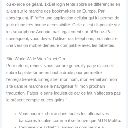
où exerce ce géant. 1xBet login tente sobre se différencier en
allant sur le marché des bookmakers en Europe. Par
conséquent, il” “offer une application cellular qui lui permet de
jouir d’une très bonne accessibilité. Celle-ci est disponible sur
les smartphone Android mais également sur l’iPhone. Par
conséquent, vous devez l’utiliser sur téléphone, ordinateur et
una version mobile demeure compatible avec les tablettes.
Site World Wide Web 1xbet Cm
Pour retenir, rendez-vous sur are generally page d’accueil
sobre la plate-forme en haut à droite pour permettre
l’enregistrement. Enregistrer mon nom, mon e-mail ain mon
site dans le marché de le navigateur fill mon prochain
traduction. Faites le sans inquiétude car ce fait n’affectera pas
le présent compte ou ces gains.”
Vous pourrez choisir dans toutes les alternatives
bancaires locales comme il se trouve que MTN MoMo.
L’expérience 1xBet” “Cameroun commence à