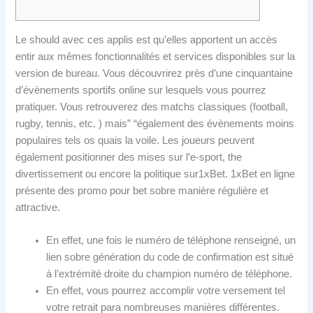
Le should avec ces applis est qu’elles apportent un accès
entir aux mêmes fonctionnalités et services disponibles sur la
version de bureau. Vous découvrirez près d’une cinquantaine
d’évènements sportifs online sur lesquels vous pourrez
pratiquer. Vous retrouverez des matchs classiques (football,
rugby, tennis, etc. ) mais” “également des évènements moins
populaires tels os quais la voile. Les joueurs peuvent
également positionner des mises sur l’e-sport, the
divertissement ou encore la politique sur1xBet. 1xBet en ligne
présente des promo pour bet sobre manière régulière et
attractive.
En effet, une fois le numéro de téléphone renseigné, un
lien sobre génération du code de confirmation est situé
à l’extrémité droite du champion numéro de téléphone.
En effet, vous pourrez accomplir votre versement tel
votre retrait para nombreuses manières différentes.