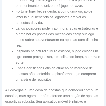
entretenimento no universo 2 jogos de azar.
Fortune Tiger bet se destaca como uma opção de
lazer la cual beneficia os jogadores em vários
aspectos da vida.
Lá, os jogadores podem aprimorar suas estratégias e
oír melhor os pontos das mecânicas carry out jogo
antes sobre se aventurarem na apostas com dinheiro
real.
Inspirado na natural cultura asiática, o jogo coloca um
tigre como protagonista, simbolizando força, nobreza e
sorte.
Esses certificados afin de atuação no mercado de
apostas são conferidos a plataformas que cumprem
uma série de requisitos.
A LeoVegas é uma casa de apostas que começou como um
cassino, mas agora também oferece uma seção de apostas
esportivas robusta. Seu aplicativo móvel é intuitivo e