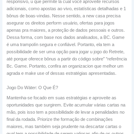
responsivo, u que permite la cual você aproveite recursos
adicionais, como apostas ao vivo, estatísticas detalhadas e 1
bônus de boas-vindas. Nesse sentido, a new casa precisa
asegurar os direitos perform usuário, ofertas para jogos
apenas pra maiores, a proteção de dados pessoais e outros.
Dessa forma, com base nos dados analisados, a BC. Game
é uma trampolín segura e confiável. Portanto, ela tem a
possibilidade de ser uma opção para jogar u jogo do Retrete,
até porque oferece bônus a partir do código sobre” “referência
Bc. Game. Portanto, confira an organizacion que melhor um
agrada e make use of dessas estratégias apresentadas.
Jogo Do Wáter: O Que É?
Mantenha-se focado em suas estratégias e aproveite as
oportunidades que surgirem. Evite acumular várias cartas na
mão, pois isso tem a possibilidade de levar a penalidades no
final da rodada. Priorize the formação de combinações
maiores, mas também seja prudente na descartar cartas o
qual tem a possibilidade de serem valiosas afin de os outros