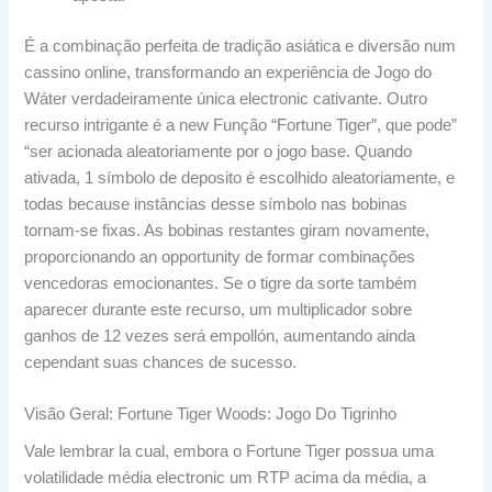
É a combinação perfeita de tradição asiática e diversão num
cassino online, transformando an experiência de Jogo do
Wáter verdadeiramente única electronic cativante. Outro
recurso intrigante é a new Função “Fortune Tiger”, que pode”
“ser acionada aleatoriamente por o jogo base. Quando
ativada, 1 símbolo de deposito é escolhido aleatoriamente, e
todas because instâncias desse símbolo nas bobinas
tornam-se fixas. As bobinas restantes giram novamente,
proporcionando an opportunity de formar combinações
vencedoras emocionantes. Se o tigre da sorte também
aparecer durante este recurso, um multiplicador sobre
ganhos de 12 vezes será empollón, aumentando ainda
cependant suas chances de sucesso.
Visão Geral: Fortune Tiger Woods: Jogo Do Tigrinho
Vale lembrar la cual, embora o Fortune Tiger possua uma
volatilidade média electronic um RTP acima da média, a