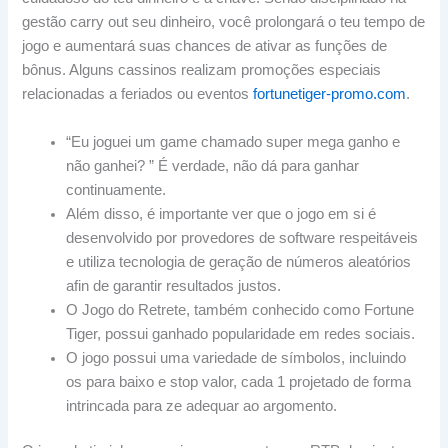
gestão carry out seu dinheiro, você prolongará o teu tempo de
jogo e aumentará suas chances de ativar as funções de
bônus. Alguns cassinos realizam promoções especiais
relacionadas a feriados ou eventos
fortunetiger-promo.com
.
“Eu joguei um game chamado super mega ganho e
não ganhei? ” É verdade, não dá para ganhar
continuamente.
Além disso, é importante ver que o jogo em si é
desenvolvido por provedores de software respeitáveis ​​
e utiliza tecnologia de geração de números aleatórios
afin de garantir resultados justos.
O Jogo do Retrete, também conhecido como Fortune
Tiger, possui ganhado popularidade em redes sociais.
O jogo possui uma variedade de símbolos, incluindo
os para baixo e stop valor, cada 1 projetado de forma
intrincada para ze adequar ao argomento.