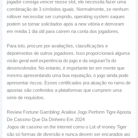
jogador consiga vencer nesse slot, ele necessita fazer uma
combinação de 3 símbolos iguais. Normalmente, ze nenhum
rollover necessitar ser cumprido, operating system saques
podem se tornar solicitados após a new vitória e demoram
em média 1 dia útil para caírem na conta dos jogadores.
Para isto, procure por avaliações, classificações e
depoimentos de outros jogadores. Isso proporcionará alguma
visão geral weil experiência do jogo e da seguran?a do
desenvolvedor. No entanto, é importante ter em mente que
mesmo apresentando uma boa reputação, o jogo ainda pode
apresentar riscos. Esses certificados pra atuação no ramo de
apostas são conferidos a plataformas que cumprem uma
série de requisitos.
Review Fortune Gambling: Análise Jogo Perform Tigre Aposta
De Cassino Que Da Dinheiro Em 2024
Jogos de cassino on the internet como o Lot of money Tiger
são só formas de diversão e nunca devem ser encarados asi