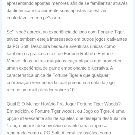
apresentando apostas menores afin de se familiarizar através
da dinâmica e só aumente suas apostas se estiver
confortável com o pe?asco.
Se” “você aprecia an experiência de jogo com Fortune Tiger,
talvez também esteja interessado em outros jogos cativantes
da PG Soft. Descubra because aventuras únicas como
também os gráficos ricos de Fortune Rabbit e Fortune
Mouse, duas outras máquinas caça-níqueis que prometem
uman experiência de game emocionante e lucrativa. A
característica única de Fortune Tiger é que qualquer
combinação vencedora la cual preencha a calo do jogo
recebe um multiplicador sobre x10.
Qual É O Melhor Horário Pra Jogar Fortune Tiger Woods?
Em adición, o Fortune Tiger woods, ou Jogo do Tigre, é uma
opção interessante afin de aqueles que desejam desfrutar de
1 caça-níqueis desenvolvido durante uma empresa
renomada como a PG Soft. A temática asiática como