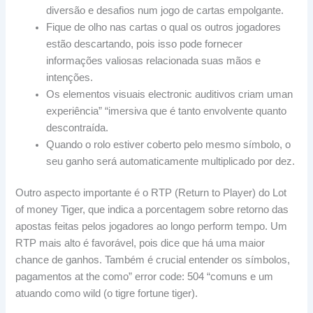
diversão e desafios num jogo de cartas empolgante.
Fique de olho nas cartas o qual os outros jogadores
estão descartando, pois isso pode fornecer
informações valiosas relacionada suas mãos e
intenções.
Os elementos visuais electronic auditivos criam uman
experiência” “imersiva que é tanto envolvente quanto
descontraída.
Quando o rolo estiver coberto pelo mesmo símbolo, o
seu ganho será automaticamente multiplicado por dez.
Outro aspecto importante é o RTP (Return to Player) do Lot
of money Tiger, que indica a porcentagem sobre retorno das
apostas feitas pelos jogadores ao longo perform tempo. Um
RTP mais alto é favorável, pois dice que há uma maior
chance de ganhos. Também é crucial entender os símbolos,
pagamentos at the como” error code: 504 “comuns e um
atuando como wild (o tigre fortune tiger).