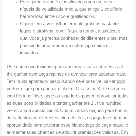
Este game online é classificado como um caça-
níqueis de volatilidade média, que atinge 1 equilíbrio
harmonioso entre risco e gratificación.
O jogo tem a ver brilhantemente gráficos bastante
legais e atrativos, com” “aquela temática asiática o
qual você já precisa conhecer de diferentes slots, mas
possuindo uma mecânica sobre jogo única e
inovadora.
Use estan oportunidade para aprimorar suas estratégias at
the ganhar confiança rapines de avançar para apostas reais.
Tem muito apostador pesquisando se é possível baixar jogo
perform tigre para ganhar dinheiro. O cassino KTO oferece u
jogo Fortune Tiger, onde os jogadores podem aproveitar todas
as suas possibilidades e tentar ganhar até 2 . five hundred
vezes a sua aposta inicial. Com diversas opções para bônus
de cadastro em diferentes internet sites, os jogadores têm an
oportunidade para explorar esse blando jogo de caça-níquel e
aumentar suas chances de adquirir premiações valiosas. Em