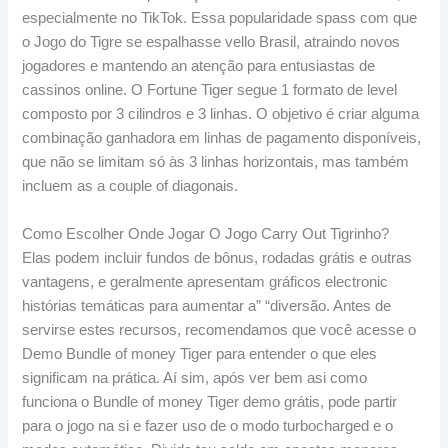
especialmente no TikTok. Essa popularidade spass com que
o Jogo do Tigre se espalhasse vello Brasil, atraindo novos
jogadores e mantendo an atenção para entusiastas de
cassinos online. O Fortune Tiger segue 1 formato de level
composto por 3 cilindros e 3 linhas. O objetivo é criar alguma
combinação ganhadora em linhas de pagamento disponíveis,
que não se limitam só às 3 linhas horizontais, mas também
incluem as a couple of diagonais.
Como Escolher Onde Jogar O Jogo Carry Out Tigrinho?
Elas podem incluir fundos de bônus, rodadas grátis e outras
vantagens, e geralmente apresentam gráficos electronic
histórias temáticas para aumentar a” “diversão. Antes de
servirse estes recursos, recomendamos que você acesse o
Demo Bundle of money Tiger para entender o que eles
significam na prática. Aí sim, após ver bem asi como
funciona o Bundle of money Tiger demo grátis, pode partir
para o jogo na si e fazer uso de o modo turbocharged e o