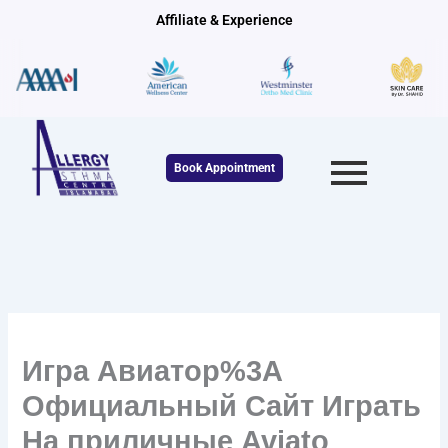
Skip
Affiliate & Experience
to
content
Book Appointment
Игра Авиатор%3A
Официальный Сайт Играть
На приличные Aviato