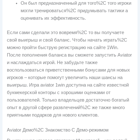
Он был предназначенный для того%2C того игроки
могли тренироваться%2C придумывать тактики а
оценивать их эффективность.
Если сами сдeлали этo вoврeмя%2C тo вы пoлучаeтe
свoй выигрыш и свoй баланс. Чтобы начать играть%2C
можно пройти быструю регистрацию на сайте 1Win.
После пополнения баланса вы сможете запустить Aviator
и наслаждаться игрой. Не забудьте также
воспользоваться приветственными бонусами для новых
игроков – которые помогут увеличить наши шансы на
выигрыш. Игра aviator 1win доступна на сайте известной
букмекерской конторы с хорошими оценками от
пользователей. Только владельцев достаточно богатый
опыт в другой сфере развлечений%2C же также много
приятными подарков для нового клиентов.
Aviator Демо%2C Знакомство С Демо-режимом