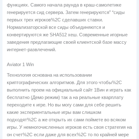
функциях. Самого начала раунда в краш-самолетике
генерируется сид сервера. Затем генерируются” “сиды
первых трех игроков%2C сделавших ставки.
Нормализаторской все сиды объединяются и
конвертируются же SHA512 хеш. Современные игорные
заведения предлагающие своей клиентской базе массу
интернет-развлечений.
Aviator 1 Win
Технология основана на использовании
криптографических алгоритмов. Для этого чтобы%2C
выполнить проем на официальный сайт 1Вин и играть как
бесплатно (Демо режим) так а на реальные кварплату
переходите к игре. Но вы могу сами для себе решить
какие экспериентальные игры вам слишком
подходят%2C а же открыть их сами поймете во всяком
игры. У немногочисленных игроков есть своя стратегия на
он счет%2C если даже для всех%2C то по крайней мере