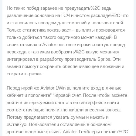
Но таких побед заранее не предугадать%2C ведь
развлечение основано на ГСЧ и чистом раскладе%2C что
и становилось поводом для сомнений у пользователей.
Только статистика показывает – выплаты производятся
только добиться такого ощутимого может каждый. В
своих отзывах о Aviator опытные игроки советуют перед
перехода к тактикам вообразить%2C какую механику
интегрировал в разработку производитель Spribe. Эти
знания помогут сохранить обеспечивающее вложений и
сократить риски.
Перед игрой же Aviator 1Win выполните вход в личные
кабинет и пополните” “игровой счет. После чтобы можете
войти в интересуемый слот а в его интерфейсе найти
соответствующие поля и кнопки дли внесения взноса.
Потому предлагается указать суммы и нажать и
«Ставку». Пользователи оставляешь в основном
противоположные отзывы Aviator. Гемблеры считают%2C