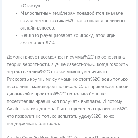
«Ставку».
Малоопытным гемблерам понадобится вначале
самая легкое тактика%2C касающаяся величины
онлайн-взносов.
Return to player (Возврат ко игроку) этой игры
составляет 97%.
Демонстрирует возможности суммы%2C но основана а
теории вероятности. Лучше известно%2C когда говорить
череда везения%2C ставки можно увеличивать.
Рисковать крупными суммами но стоит%2C ведь только
всего лишь маловероятно чисел. Слот привлекает своей
динамикой и простотой%2C но только больше
посетителям нравишься получать выплаты. И потому
Aviator тактика должна быть определена правильно%2C
что позволит не только испытать удачу%2C но же
поддерживать банкролл.
Aviator Онлайн Игра Краш%2C Как долго Выводятся