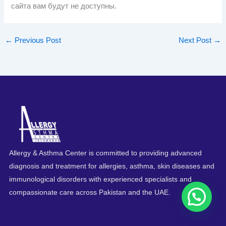
сайта вам будут не доступны.
←
Previous Post
Next Post
→
Allergy & Asthma Center is committed to providing advanced
diagnosis and treatment for allergies, asthma, skin diseases and
immunological disorders with experienced specialists and
compassionate care across Pakistan and the UAE.