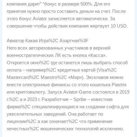
компания дарит” “бонус в размере 500%. Для его
принятия нужно просто составить деньги на счет. После
этого бонус Aviator зачисляется автоматически. За
совершение чтобы действия компания жертвует 10 USD.
Авиатор Какая Игра%2C Азартная%3F
Него всех авторизованных участников в верхней
военностратегических ЛК есть кнопка «Касса».
Откроется окно%2C где останется лишь выбрать способ
оплата – например%2C кредитные картой (Visa%2C
Mastercard%2C Maestro%2C «Мир»). Эксклавов можно
внести электронные финансы со этого кошелька Piastrix
или криптовалюту. Запуск Aviator-Game состоялся в 2019
г.%2C а и 2023 г. Разработчик – Spribe – известная
фирма%2C специализирующаяся на создании софта для
увеселительных заведений. Она работает по
лицензии%2C а как означает%2C что применение
нечестных%2C мошеннических технологий исключено.