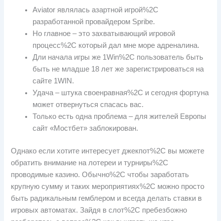
Aviator являлась азартной игрой%2C
разработанной провайдером Spribe.
Но главное – это захватывающий игровой
процесс%2C который дал мне море адреналина.
Дли начала игры же 1Win%2C пользователь быть
быть не младше 18 лет же зарегистрироваться на
сайте 1WIN.
Удача – штука своенравная%2C и сегодня фортуна
может отвернуться спасась вас.
Только есть одна проблема – для жителей Европы
сайт «Мостбет» заблокирован.
Однако если хотите интересует джекпот%2C вы можете
обратить внимание на лотереи и турниры%2C
проводимые казино. Обычно%2C чтобы заработать
крупную сумму и таких мероприятиях%2C можно просто
быть радикальным гемблером и всегда делать ставки в
игровых автоматах. Зайдя в слот%2C пребезбожно