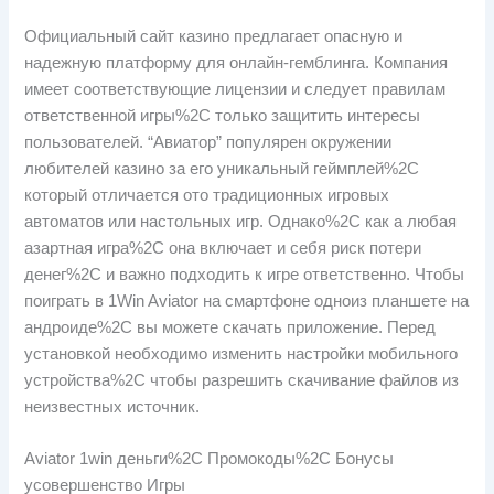
Официальный сайт казино предлагает опасную и
надежную платформу для онлайн-гемблинга. Компания
имеет соответствующие лицензии и следует правилам
ответственной игры%2C только защитить интересы
пользователей. “Авиатор” популярен окружении
любителей казино за его уникальный геймплей%2C
который отличается ото традиционных игровых
автоматов или настольных игр. Однако%2C как а любая
азартная игра%2C она включает и себя риск потери
денег%2C и важно подходить к игре ответственно. Чтобы
поиграть в 1Win Aviator на смартфоне одноиз планшете на
андроиде%2C вы можете скачать приложение. Перед
установкой необходимо изменить настройки мобильного
устройства%2C чтобы разрешить скачивание файлов из
неизвестных источник.
Aviator 1win деньги%2C Промокоды%2C Бонусы
усовершенство Игры