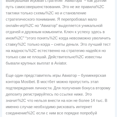
Выигрышная игровая стратегия “Авиатора” – как долгий
путь самосовершенствования. Это не же правила%2C
тактики только схемы%2C но и становление
стратегического понимание. Я перепробовал мало
онлайн-игр%2C но “Авиатор” выделяется уникальной
отдачей и дружным комьюнити. Ключ к успеху здесь в
ином%2C” “этого понять%2C когда невозможно увеличить
ставку%2C только когда – сняты деньги. Это лучший тест
на жадность%2C естественно на стратегию надейся но
только сам не плошай. Действительно%2C известны
бывали крупных выплат в Aviator.
Еще один представитель игры Авиатор – букмекерская
контора Mostbet. В мостбет можно пропустить этап
подтверждения личности. Для получения бонуса второму
депозиту регистрируйтесь по ссылке ниже. Это
значит%2C что нельзя внести на кон не более 14 тыс. В
именно случае необходимо рисковать интернет
соединение%2C если с ним все порядке попробуй