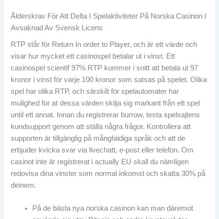
Ålderskrav För Att Delta I Spelaktiviteter På Norska Casinon I
Avsaknad Av Svensk Licens
RTP står för Return In order to Player, och är ett värde och
visar hur mycket ett casinospel betalar ut i vinst. Ett
casinospel scientif 97% RTP kommer i snitt att betala ut 97
kronor i vinst för varje 100 kronor som satsas på spelet. Olika
spel har olika RTP, och särskilt för spelautomater har
mulighed for at dessa värden skilja sig markant från ett spel
until ett annat. Innan du registrerar burrow, testa spelsajtens
kundsupport genom att ställa några frågor. Kontrollera att
supporten är tillgänglig på mångfaldiga språk och att de
erbjuder kvicka svar via livechatt, e-post eller telefon. Om
casinot inte är registrerat i actually EU skall du nämligen
redovisa dina vinster som normal inkomst och skatta 30% på
deinem.
På de bästa nya norska casinon kan man däremot