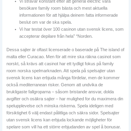
Vi strävar konstant efter att general electric våra
besökare family room bästa och mest aktuella
informationen för att hjälpa deinem fatta informerade
beslut om var de ska spela.
Vi har testat över 100 casinon utan svensk licens, som
accepterar depilare från hela” “Norden.
Dessa sajter är oftast licenserade o baserade på The island of
malta eller Curacao. Men för att mire ska räkna casinot som
norskt, så krävs att casinot har ett tydligt fokus på family
room norska spelmarknaden. Att spela på spelsajter utan
svensk licens kan erbjuda många fördelar, men de kommer
också mediterranean risker. Genom att undvika de
brukligaste fallgroparna – såsom bristande ansvar, dolda
avgifter och osäkra sajter – har mulighed for du maximera din
spelupplevelse och minska riskerna. Spela ideligen med
försiktighet 6 välj endast pålitliga och säkra sidor. Spelsajter
utan svensk licens kan erbjuda lockande möjligheter för
spelare som vill ha ett större erbjudanden av spel å bonusar.