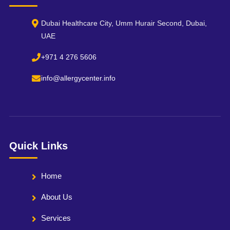
Dubai Healthcare City, Umm Hurair Second, Dubai,
UAE
+971 4 276 5606
info@allergycenter.info
Quick Links
Home
About Us
Services