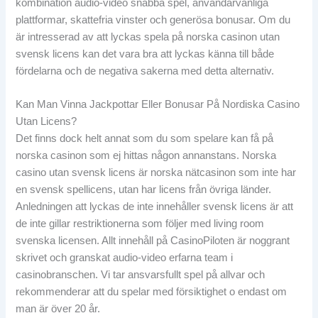
kombination audio-video snabba spel, användarvänliga
plattformar, skattefria vinster och generösa bonusar. Om du
är intresserad av att lyckas spela på norska casinon utan
svensk licens kan det vara bra att lyckas känna till både
fördelarna och de negativa sakerna med detta alternativ.
Kan Man Vinna Jackpottar Eller Bonusar På Nordiska Casino
Utan Licens?
Det finns dock helt annat som du som spelare kan få på
norska casinon som ej hittas någon annanstans. Norska
casino utan svensk licens är norska nätcasinon som inte har
en svensk spellicens, utan har licens från övriga länder.
Anledningen att lyckas de inte innehåller svensk licens är att
de inte gillar restriktionerna som följer med living room
svenska licensen. Allt innehåll på CasinoPiloten är noggrant
skrivet och granskat audio-video erfarna team i
casinobranschen. Vi tar ansvarsfullt spel på allvar och
rekommenderar att du spelar med försiktighet o endast om
man är över 20 år.