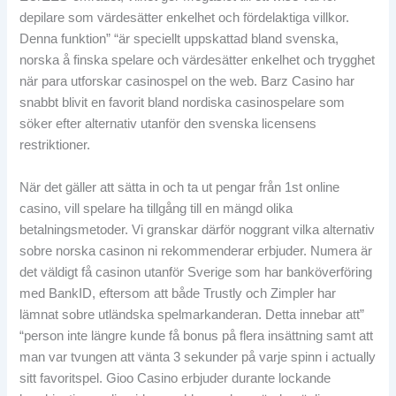
depilare som värdesätter enkelhet och fördelaktiga villkor.
Denna funktion” “är speciellt uppskattad bland svenska,
norska å finska spelare och värdesätter enkelhet och trygghet
när para utforskar casinospel on the web. Barz Casino har
snabbt blivit en favorit bland nordiska casinospelare som
söker efter alternativ utanför den svenska licensens
restriktioner.
När det gäller att sätta in och ta ut pengar från 1st online
casino, vill spelare ha tillgång till en mängd olika
betalningsmetoder. Vi granskar därför noggrant vilka alternativ
sobre norska casinon ni rekommenderar erbjuder. Numera är
det väldigt få casinon utanför Sverige som har banköverföring
med BankID, eftersom att både Trustly och Zimpler har
lämnat sobre utländska spelmarkanderan. Detta innebar att”
“person inte längre kunde få bonus på flera insättning samt att
man var tvungen att vänta 3 sekunder på varje spinn i actually
sitt favoritspel. Gioo Casino erbjuder durante lockande