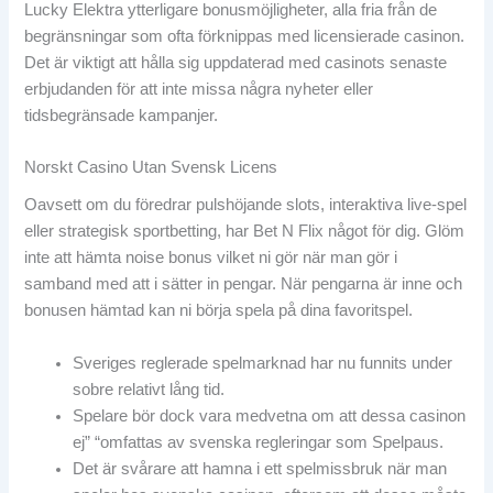
Lucky Elektra ytterligare bonusmöjligheter, alla fria från de
begränsningar som ofta förknippas med licensierade casinon.
Det är viktigt att hålla sig uppdaterad med casinots senaste
erbjudanden för att inte missa några nyheter eller
tidsbegränsade kampanjer.
Norskt Casino Utan Svensk Licens
Oavsett om du föredrar pulshöjande slots, interaktiva live-spel
eller strategisk sportbetting, har Bet N Flix något för dig. Glöm
inte att hämta noise bonus vilket ni gör när man gör i
samband med att i sätter in pengar. När pengarna är inne och
bonusen hämtad kan ni börja spela på dina favoritspel.
Sveriges reglerade spelmarknad har nu funnits under
sobre relativt lång tid.
Spelare bör dock vara medvetna om att dessa casinon
ej” “omfattas av svenska regleringar som Spelpaus.
Det är svårare att hamna i ett spelmissbruk när man