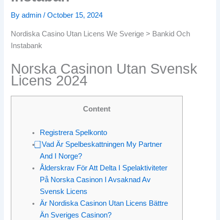
By
admin
/
October 15, 2024
Nordiska Casino Utan Licens We Sverige > Bankid Och
Instabank
Norska Casinon Utan Svensk
Licens 2024
Content
Registrera Spelkonto
⃣ Vad Är Spelbeskattningen My Partner
And I Norge?
Ålderskrav För Att Delta I Spelaktiviteter
På Norska Casinon I Avsaknad Av
Svensk Licens
Är Nordiska Casinon Utan Licens Bättre
Än Sveriges Casinon?