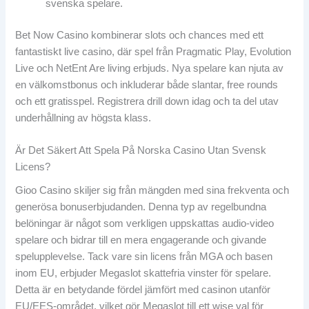
svenska spelare.
Bet Now Casino kombinerar slots och chances med ett
fantastiskt live casino, där spel från Pragmatic Play, Evolution
Live och NetEnt Are living erbjuds. Nya spelare kan njuta av
en välkomstbonus och inkluderar både slantar, free rounds
och ett gratisspel. Registrera drill down idag och ta del utav
underhållning av högsta klass.
Är Det Säkert Att Spela På Norska Casino Utan Svensk
Licens?
Gioo Casino skiljer sig från mängden med sina frekventa och
generösa bonuserbjudanden. Denna typ av regelbundna
belöningar är något som verkligen uppskattas audio-video
spelare och bidrar till en mera engagerande och givande
spelupplevelse. Tack vare sin licens från MGA och basen
inom EU, erbjuder Megaslot skattefria vinster för spelare.
Detta är en betydande fördel jämfört med casinon utanför
EU/EES-området, vilket gör Megaslot till ett wise val för