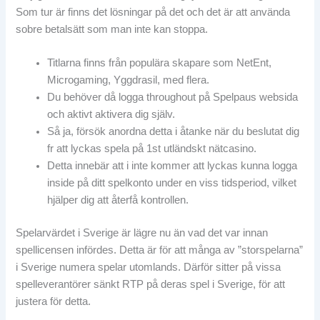
Som tur är finns det lösningar på det och det är att använda
sobre betalsätt som man inte kan stoppa.
Titlarna finns från populära skapare som NetEnt,
Microgaming, Yggdrasil, med flera.
Du behöver då logga throughout på Spelpaus websida
och aktivt aktivera dig själv.
Så ja, försök anordna detta i åtanke när du beslutat dig
fr att lyckas spela på 1st utländskt nätcasino.
Detta innebär att i inte kommer att lyckas kunna logga
inside på ditt spelkonto under en viss tidsperiod, vilket
hjälper dig att återfå kontrollen.
Spelarvärdet i Sverige är lägre nu än vad det var innan
spellicensen infördes. Detta är för att många av ”storspelarna”
i Sverige numera spelar utomlands. Därför sitter på vissa
spelleverantörer sänkt RTP på deras spel i Sverige, för att
justera för detta.