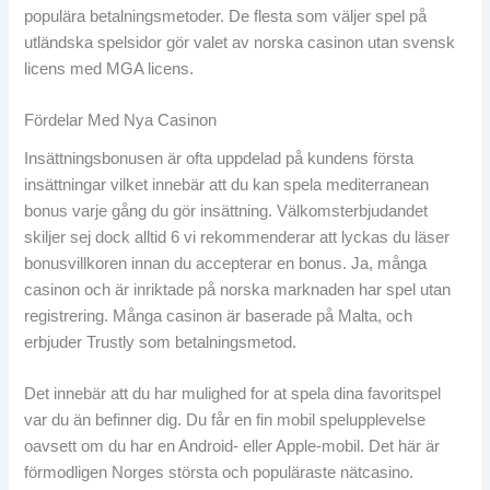
populära betalningsmetoder. De flesta som väljer spel på
utländska spelsidor gör valet av norska casinon utan svensk
licens med MGA licens.
Fördelar Med Nya Casinon
Insättningsbonusen är ofta uppdelad på kundens första
insättningar vilket innebär att du kan spela mediterranean
bonus varje gång du gör insättning. Välkomsterbjudandet
skiljer sej dock alltid 6 vi rekommenderar att lyckas du läser
bonusvillkoren innan du accepterar en bonus. Ja, många
casinon och är inriktade på norska marknaden har spel utan
registrering. Många casinon är baserade på Malta, och
erbjuder Trustly som betalningsmetod.
Det innebär att du har mulighed for at spela dina favoritspel
var du än befinner dig. Du får en fin mobil spelupplevelse
oavsett om du har en Android- eller Apple-mobil. Det här är
förmodligen Norges största och populäraste nätcasino.