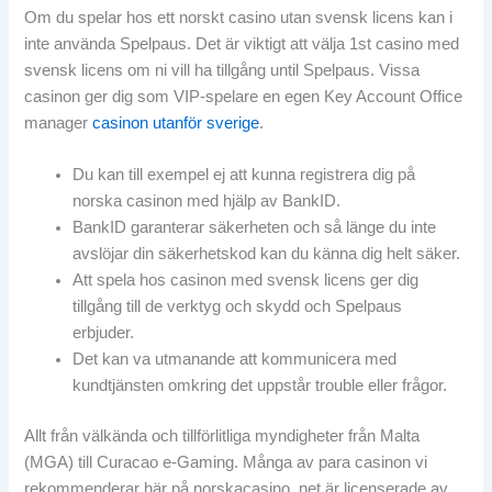
Om du spelar hos ett norskt casino utan svensk licens kan i
inte använda Spelpaus. Det är viktigt att välja 1st casino med
svensk licens om ni vill ha tillgång until Spelpaus. Vissa
casinon ger dig som VIP-spelare en egen Key Account Office
manager
casinon utanför sverige
.
Du kan till exempel ej att kunna registrera dig på
norska casinon med hjälp av BankID.
BankID garanterar säkerheten och så länge du inte
avslöjar din säkerhetskod kan du känna dig helt säker.
Att spela hos casinon med svensk licens ger dig
tillgång till de verktyg och skydd och Spelpaus
erbjuder.
Det kan va utmanande att kommunicera med
kundtjänsten omkring det uppstår trouble eller frågor.
Allt från välkända och tillförlitliga myndigheter från Malta
(MGA) till Curacao e-Gaming. Många av para casinon vi
rekommenderar här på norskacasino. net är licenserade av