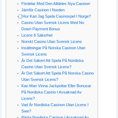
Fördelar Med Den Alldeles Nya Casinon
Jämför Casinon I Norden
⃣ Hur Kan Jag Spela Casinospel I Norge?
Casino Utan Svensk Licens Med No
Down Payment Bonus
Licens 6 Säkerhet
Norskt Casino Utan Svensk Licens
Insättningar På Norska Casinon Utan
Svensk Licens
Är Det Säkert Att Spela På Nordiska
Casino Utan Svensk Licens?
Är Det Säkert Att Spela På Norska Casino
Utan Svensk Licens?
Kan Man Vinna Jackpottar Eller Bonusar
På Nordiska Casino I Avsaknad Av
Licens?
Vad Är Nordiska Casinon Utan Licens I
Swe?
Bästa Nordiska Casinon I Avsaknad Av