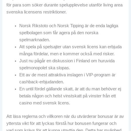
för para som söker durante spelupplevelse utanför living area
svenska licensens restriktioner.
Norsk Rikstoto och Norsk Tipping är de enda lagliga
spelbolagen som får agera på den norska
spelmarknaden.
Att spela på spelsajter utan svensk licens kan erbjuda
många fördelar, men e kommer också med risker.
Just nu pågår en diskussion i Finland om huruvida
spelmonopolet ska slopas.
Ett av de mest attraktiva inslagen i VIP-program är
cashback-erbjudanden.
En until fördel gällande skatt, är att du man behöver ej
betala någon och helst vinstskatt på vinster från ett
casino med svensk licens.
Att läsa reglerna och villkoren när du utvärderar bonusar är av
yttersta vikt för att lyckas förstå hur bonusen fungerar och
vad som krävs för att kunna utnyttja den. Detta har mulighed