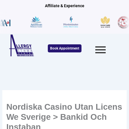
Skip
Affiliate & Experience
to
content
Book Appointment
Nordiska Casino Utan Licens
We Sverige > Bankid Och
Instaban