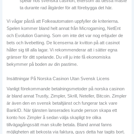
spelar hos svenska casinon, eftersom att dessa måste
ta durante rad åtgärder för att förebygga det här.
Vi vågar påstå att Folkeautomaten uppfyller de kriterierna.
Spelen kommer bland helt annat från Microgaming, NetEnt
och Evolution Gaming. Som om inte det var nog erbjuder de
bets och livebetting. De licenserna är kvitton på att casinot
håller sig till alla lagar. Vi rekommenderar att i sätter egna
gränser för ditt spelande. Du vill ju inte få ekonomiska
bekymmer på boden av din pastime.
Insättningar På Norska Casinon Utan Svensk Licens
Vanligt förekommande betalningsmetoder på norska casinon
är bland annat Trustly, Zimpler, Skrill, Neteller, Bitcoin. Zimpler
är även den en svensk betaltjänst och fungerar tack vare
BankID. När tjänsten lanserades kunde person skapa ett
konto hos Zimpler å sedan välja skapligt tre olika
tillvägagångssätt man skulle betala. Bland annat fanns
möjligheten att bekosta via faktura, guys detta har tagits bort.