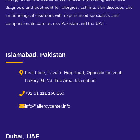
diagnosis and treatment for allergies, asthma, skin diseases and
immunological disorders with experienced specialists and
compassionate care across Pakistan and the UAE.
Islamabad, Pakistan
First Floor, Fazal-e-Haq Road, Opposite Tehzeeb
Bakery, G-7/3 Blue Area, Islamabad
+92 51 111 160 160
info@allergycenter.info
Dubai, UAE