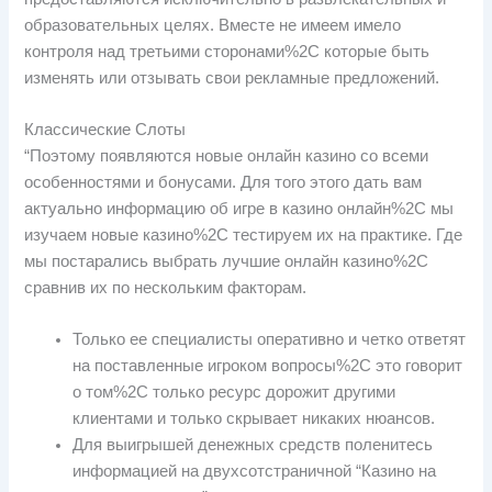
образовательных целях. Вместе не имеем имело
контроля над третьими сторонами%2C которые быть
изменять или отзывать свои рекламные предложений.
Классические Слоты
“Поэтому появляются новые онлайн казино со всеми
особенностями и бонусами. Для того этого дать вам
актуально информацию об игре в казино онлайн%2C мы
изучаем новые казино%2C тестируем их на практике. Где
мы постарались выбрать лучшие онлайн казино%2C
сравнив их по нескольким факторам.
Только ее специалисты оперативно и четко ответят
на поставленные игроком вопросы%2C это говорит
о том%2C только ресурс дорожит другими
клиентами и только скрывает никаких нюансов.
Для выигрышей денежных средств поленитесь
информацией на двухсотстраничной “Казино на