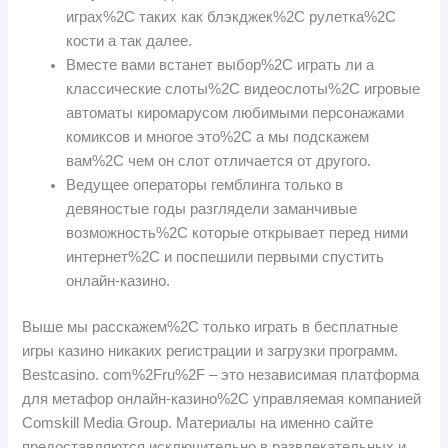
играх%2C таких как блэкджек%2C рулетка%2C
кости а так далее.
Вместе вами встанет выбор%2C играть ли а
классические слоты%2C видеослоты%2C игровые
автоматы киромарусом любимыми персонажами
комиксов и многое это%2C а мы подскажем
вам%2C чем он слот отличается от другого.
Ведущее операторы гемблинга только в
девяностые годы разглядели заманчивые
возможность%2C которые открывает перед ними
интернет%2C и поспешили первыми спустить
онлайн-казино.
Выше мы расскажем%2C только играть в бесплатные
игры казино никаких регистрации и загрузки программ.
Bestcasino. com%2Fru%2F – это независимая платформа
для метафор онлайн-казино%2C управляемая компанией
Comskill Media Group. Материалы на именно сайте
предоставляются исключительно в развлекательных и