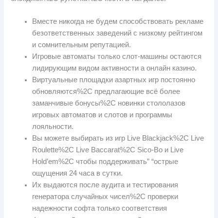
Вместе никогда не будем способствовать рекламе
безответственных заведений с низкому рейтингом
и сомнительным репутацией.
Игровые автоматы только слот-машины остаются
лидирующим видом активности а онлайн казино.
Виртуальные площадки азартных игр постоянно
обновляются%2C предлагающие всё более
заманчивые бонусы%2C новинки стололазов
игровых автоматов и слотов и программы
лояльности.
Вы можете выбирать из игр Live Blackjack%2C Live
Roulette%2C Live Baccarat%2C Sico-Bo и Live
Hold’em%2C чтобы поддерживать” “острые
ощущения 24 часа в сутки.
Их выдаются после аудита и тестирования
генератора случайных чисел%2C проверки
надежности софта только соответствия