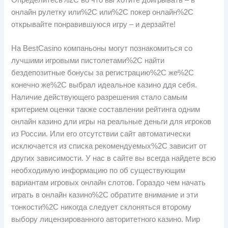
онлайн рулетку или%2C или%2C покер онлайн%2C
открывайте понравившуюся игру – и дерзайте!
На BestCasino компаньоны могут познакомиться со
лучшими игровыми пистолетами%2C найти
бездепозитные бонусы за регистрацию%2C же%2C
конечно же%2C выбрал идеальное казино ддя себя.
Наличие действующего разрешения стало самым
критерием оценки также составлении рейтинга одним
онлайн казино дли игры на реальные деньги для игроков
из России. Или его отсутствии сайт автоматически
исключается из списка рекомендуемых%2C зависит от
других зависимости. У нас в сайте вы всегда найдете всю
необходимую информацию по об существующим
вариантам игровых онлайн слотов. Гораздо чем начать
играть в онлайн казино%2C обратите внимание и эти
тонкости%2C никогда следует склоняться второму
выбору лицензированного авторитетного казино. Мир