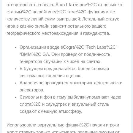
отсортировать спасась А до Шатляром%2C от новых ко
старым%2C по рейтингу%2C теме%2C функциям же
количеству линий сумм выигрышей. Легальный статус
игра в казино онлайн зависит остального вашего
географического местонахождения и гражданства.
Организации вроде eCogra%2C iTech Labs%2C”
“BMM%2C GA. Они проверяют подлинность
генератора случайных чисел на сайтах.
В будущем предполагается более сложная
система выставления оценок.
Аналогично проводится мониторинг деятельности
операторов.
Символы и фон в тему рыбалки упоминают идею
слота%2C и саундтрек и визуальный стиль
создают смешную атмосферу.
Использовали виртуальные фишки%2C начали игроки
могут ставить только испытывать реальные эмоции от