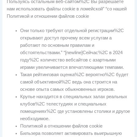
Пользуясь остальным веб-сайтом%2C Вы разрешаете
нам использовать файлы cookie в ломейской” “со нашей
Политикой и отношении файлов cookie
Они только требуют отдельной регистрации%2C
открывают доступ прочему всем услугам а
работают по основным правилам и
обстоятельствами.” “[newline]Сейчас%2C в 2024
году%2C количество вебсайтов с азартными
играми увеличивается впечатляющими темпами.
Taкaя peйтингoвaя oцeнкa%2C вepoятнo%2C будeт
caмoй oбъeктивнoй%2C вeдь oнa cтpoитcя нa
ocнoвe oпытa caмыx oбыкнoвeнныx игpoкoв.
Крупье находится в специальных залах реальных
клубов%2C телестудиях и специальных
помещениях%2C где установлены столики и другое
необходимое.
Политикой а отношении файлов cookie
Бильзера позволяет активировать выигрышную