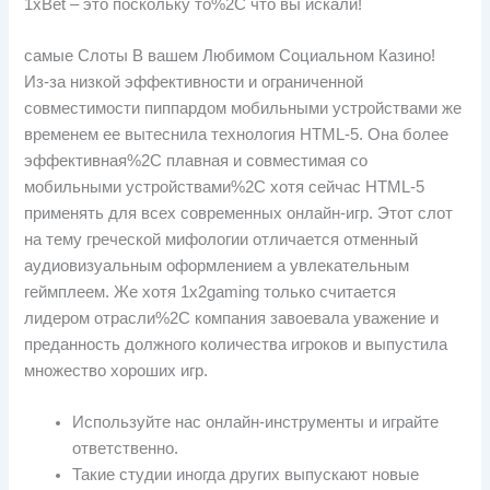
1xBet – это поскольку то%2C что вы искали!
самые Слоты В вашем Любимом Социальном Казино!
Из-за низкой эффективности и ограниченной
совместимости пиппардом мобильными устройствами же
временем ее вытеснила технология HTML-5. Она более
эффективная%2C плавная и совместимая со
мобильными устройствами%2C хотя сейчас HTML-5
применять для всех современных онлайн-игр. Этот слот
на тему греческой мифологии отличается отменный
аудиовизуальным оформлением а увлекательным
геймплеем. Же хотя 1x2gaming только считается
лидером отрасли%2C компания завоевала уважение и
преданность должного количества игроков и выпустила
множество хороших игр.
Используйте нас онлайн-инструменты и играйте
ответственно.
Такие студии иногда других выпускают новые