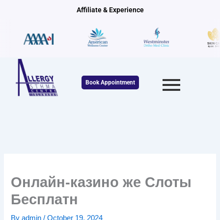
Skip
Affiliate & Experience
to
content
Book Appointment
Онлайн-казино же Слоты
Бесплатн
By
admin
/
October 19, 2024