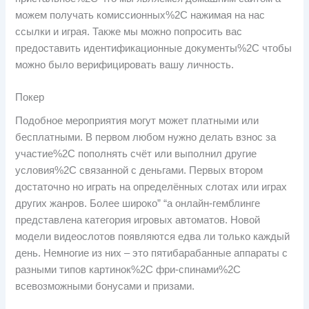
можем получать комиссионных%2C нажимая на нас
ссылки и играя. Также мы можно попросить вас
предоставить идентификационные документы%2C чтобы
можно было верифицировать вашу личность.
Покер
Подобное мероприятия могут может платными или
бесплатными. В первом любом нужно делать взнос за
участие%2C пополнять счёт или выполнил другие
условия%2C связанной с деньгами. Первых втором
достаточно но играть на определённых слотах или играх
других жанров. Более широко” “а онлайн-гемблинге
представлена категория игровых автоматов. Новой
модели видеослотов появляются едва ли только каждый
день. Немногие из них – это пятибарабанные аппараты с
разными типов картинок%2C фри-спинами%2C
всевозможными бонусами и призами.