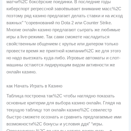
матчи%2C боксёрские поединки. В последние годы
киберспорт регрессной завоёвывает внимание масс%2C
поэтому ряд казино предлагает делать ставки и на исход
важных” “соревнований по Dota 2 или Counter Strike.
Многие онлайн казино предлагают сыграть же любимые
игры а live-режиме. Так сами сможете насладиться
свойственным общением с крупье или дилером только
провести время же приятной компании%2C же для этого
но надо выезжать куда-либо. Игровые автоматы и слот-
машины остаются лидирующим видом активности же
онлайн казино.
как Начать Играть в Казино
Таблица построена так%2C чтобы наглядно показать
основные критерии для выбора казино онлайн. Глядя на
текущую таблицу топ онлайн казино%2C севилестр
быстро сможете осознать и сравнить предлагаемые ими
возможности%2C бонусы и условия ддя” “игры.
Определитесь%2C во что вы хотите доигрывать – в