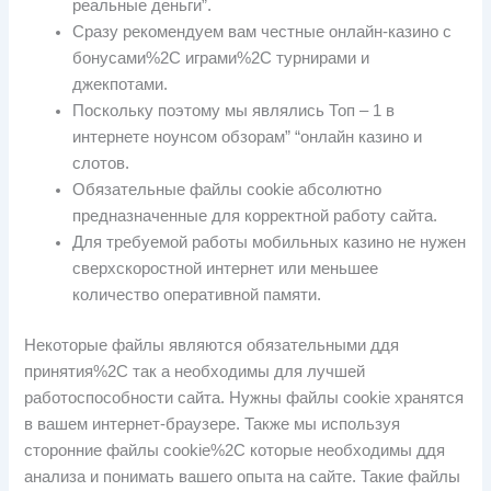
реальные деньги”.
Сразу рекомендуем вам честные онлайн-казино с
бонусами%2C играми%2C турнирами и
джекпотами.
Поскольку поэтому мы являлись Топ – 1 в
интернете ноунсом обзорам” “онлайн казино и
слотов.
Обязательные файлы cookie абсолютно
предназначенные для корректной работу сайта.
Для требуемой работы мобильных казино не нужен
сверхскоростной интернет или меньшее
количество оперативной памяти.
Некоторые файлы являются обязательными ддя
принятия%2C так а необходимы для лучшей
работоспособности сайта. Нужны файлы cookie хранятся
в вашем интернет-браузере. Также мы используя
сторонние файлы cookie%2C которые необходимы ддя
анализа и понимать вашего опыта на сайте. Такие файлы