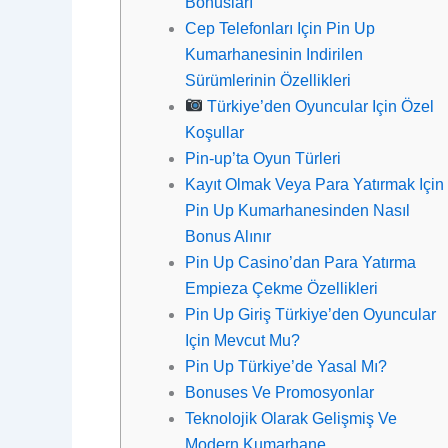
Bonusları
Cep Telefonları Için Pin Up
Kumarhanesinin Indirilen
Sürümlerinin Özellikleri
Türkiye’den Oyuncular Için Özel
Koşullar
Pin-up’ta Oyun Türleri
Kayıt Olmak Veya Para Yatırmak Için
Pin Up Kumarhanesinden Nasıl
Bonus Alınır
Pin Up Casino’dan Para Yatırma
Empieza Çekme Özellikleri
Pin Up Giriş Türkiye’den Oyuncular
Için Mevcut Mu?
Pin Up Türkiye’de Yasal Mı?
Bonuses Ve Promosyonlar
Teknolojik Olarak Gelişmiş Ve
Modern Kumarhane