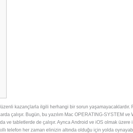
düzenli kazançlarla ilgili herhangi bir sorun yaşamayacaklardı
arlarda çalışır. Bugün, bu yazılım Mac OPERATING-SYSTEM ve Wi
rda ve tabletlerde de çalışır. Ayrıca Android ve iOS olmak üzere ik
llı telefon her zaman elinizin altında olduğu için yolda oynayab