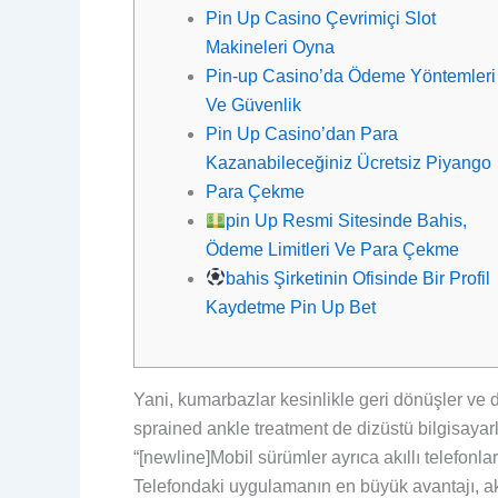
Pin Up Casino Çevrimiçi Slot
Makineleri Oyna
Pin-up Casino’da Ödeme Yöntemleri
Ve Güvenlik
Pin Up Casino’dan Para
Kazanabileceğiniz Ücretsiz Piyango
Para Çekme
pin Up Resmi Sitesinde Bahis,
Ödeme Limitleri Ve Para Çekme
bahis Şirketinin Ofisinde Bir Profil
Kaydetme Pin Up Bet
Yani, kumarbazlar kesinlikle geri dönüşler ve 
sprained ankle treatment de dizüstü bilgisay
“[newline]Mobil sürümler ayrıca akıllı telefonla
Telefondaki uygulamanın en büyük avantajı, akı