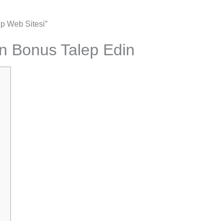
p Web Sitesi”
n Bonus Talep Edin