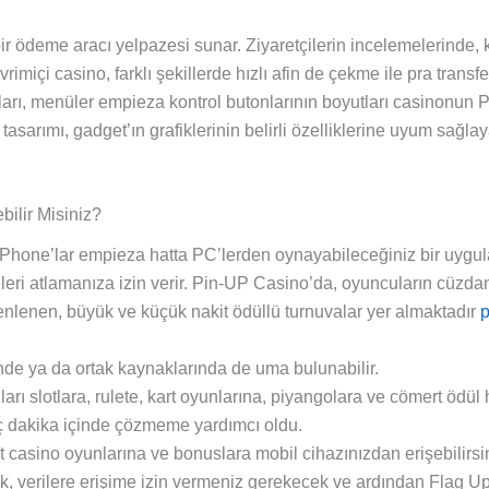
bir ödeme aracı yelpazesi sunar. Ziyaretçilerin incelemelerinde
imiçi casino, farklı şekillerde hızlı afin de çekme ile pra transf
rı, menüler empieza kontrol butonlarının boyutları casinonun PC
sarımı, gadget’ın grafiklerinin belirli özelliklerine uyum sağla
ilir Misiniz?
 iPhone’lar empieza hatta PC’lerden oynayabileceğiniz bir uygu
eleri atlamanıza izin verir. Pin-UP Casino’da, oyuncuların cüzdanl
zenlenen, büyük ve küçük nakit ödüllü turnuvalar yer almaktadır
p
inde ya da ortak kaynaklarında de uma bulunabilir.
 slotlara, rulete, kart oyunlarına, piyangolara ve cömert ödül h
kaç dakika içinde çözmeme yardımcı oldu.
et casino oyunlarına ve bonuslara mobil cihazınızdan erişebilirsi
ak, verilere erişime izin vermeniz gerekecek ve ardından Flag U