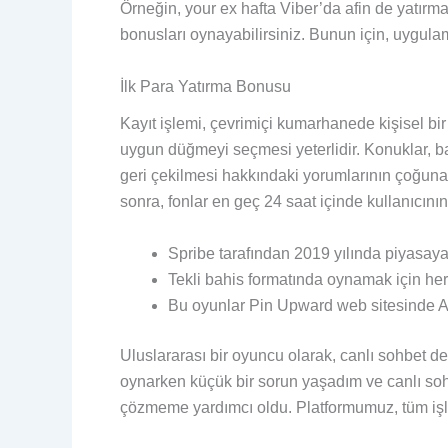
Örneğin, your ex hafta Viber’da afin de yatırm
bonusları oynayabilirsiniz. Bunun için, uygula
İlk Para Yatırma Bonusu
Kayıt işlemi, çevrimiçi kumarhanede kişisel bir
uygun düğmeyi seçmesi yeterlidir. Konuklar, b
geri çekilmesi hakkındaki yorumlarının çoğun
sonra, fonlar en geç 24 saat içinde kullanıcını
Spribe tarafından 2019 yılında piyasaya 
Tekli bahis formatında oynamak için he
Bu oyunlar Pin Upward web sitesinde Avia
Uluslararası bir oyuncu olarak, canlı sohbet d
oynarken küçük bir sorun yaşadım ve canlı sohbe
çözmeme yardımcı oldu. Platformumuz, tüm işlem