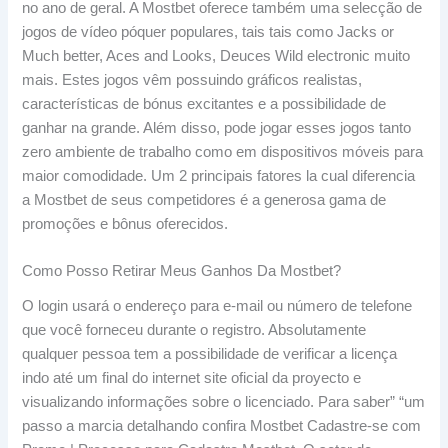
no ano de geral. A Mostbet oferece também uma selecção de
jogos de vídeo póquer populares, tais tais como Jacks or
Much better, Aces and Looks, Deuces Wild electronic muito
mais. Estes jogos vêm possuindo gráficos realistas,
características de bónus excitantes e a possibilidade de
ganhar na grande. Além disso, pode jogar esses jogos tanto
zero ambiente de trabalho como em dispositivos móveis para
maior comodidade. Um 2 principais fatores la cual diferencia
a Mostbet de seus competidores é a generosa gama de
promoções e bônus oferecidos.
Como Posso Retirar Meus Ganhos Da Mostbet?
O login usará o endereço para e-mail ou número de telefone
que você forneceu durante o registro. Absolutamente
qualquer pessoa tem a possibilidade de verificar a licença
indo até um final do internet site oficial da proyecto e
visualizando informações sobre o licenciado. Para saber” “um
passo a marcia detalhando confira Mostbet Cadastre-se com