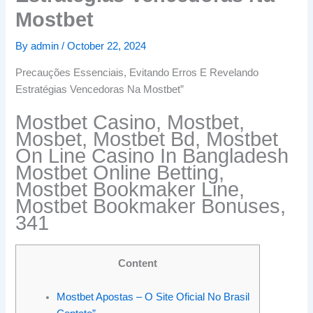
Mostbet
By
admin
/
October 22, 2024
Precauções Essenciais, Evitando Erros E Revelando
Estratégias Vencedoras Na Mostbet”
Mostbet Casino, Mostbet,
Mosbet, Mostbet Bd, Mostbet
On Line Casino In Bangladesh
Mostbet Online Betting,
Mostbet Bookmaker Line,
Mostbet Bookmaker Bonuses,
341
Content
Mostbet Apostas – O Site Oficial No Brasil