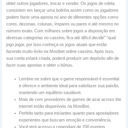
obter outros jogadores, trocar e vender. Os jogos de roleta
consistem em lançar uma bolinha assim como os jogadores
podem fazer uma aposta no ano de diferentes opções como
cores, dezenas, colunas, ímpares ou pares e até mesmo no
número exato. Com milhares sobre jogos a disposição em
diversas categorias no cassino, fica até difícil decidir” “qual
jogo jogar, por isso conheça os jogos atuais que estão
fazendo muito êxito na Mostbet online cassino. Após isso,
sua conta estará criada, poderá produzir um depósito afin de
fazer suas apostas e obter u bônus.
Lembre-se sobre que o game responsável é essential
e oferece o ambiente ideal para satisfazer sua paixão,
mantendo um equilíbrio saudável.
Mais de cem provedores de games de azar across the
internet estão disponíveis na MostBet.
Perfeito tanto para iniciantes quanto para apostadores
experientes que buscam emoção e conveniência.
Você terá acesso a cependant de 700 eventos