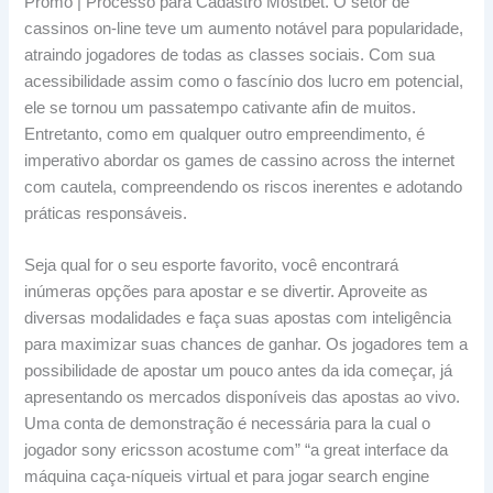
Promo | Processo para Cadastro Mostbet. O setor de
cassinos on-line teve um aumento notável para popularidade,
atraindo jogadores de todas as classes sociais. Com sua
acessibilidade assim como o fascínio dos lucro em potencial,
ele se tornou um passatempo cativante afin de muitos.
Entretanto, como em qualquer outro empreendimento, é
imperativo abordar os games de cassino across the internet
com cautela, compreendendo os riscos inerentes e adotando
práticas responsáveis.
Seja qual for o seu esporte favorito, você encontrará
inúmeras opções para apostar e se divertir. Aproveite as
diversas modalidades e faça suas apostas com inteligência
para maximizar suas chances de ganhar​. Os jogadores tem a
possibilidade de apostar um pouco antes da ida começar, já
apresentando os mercados disponíveis das apostas ao vivo.
Uma conta de demonstração é necessária para la cual o
jogador sony ericsson acostume com” “a great interface da
máquina caça-níqueis virtual et para jogar search engine