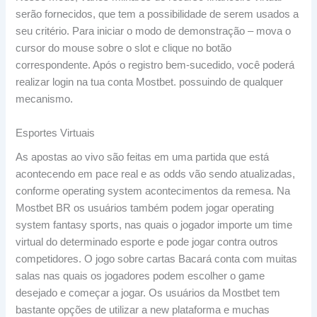
serão fornecidos, que tem a possibilidade de serem usados a
seu critério. Para iniciar o modo de demonstração – mova o
cursor do mouse sobre o slot e clique no botão
correspondente. Após o registro bem-sucedido, você poderá
realizar login na tua conta Mostbet. possuindo de qualquer
mecanismo.
Esportes Virtuais
As apostas ao vivo são feitas em uma partida que está
acontecendo em pace real e as odds vão sendo atualizadas,
conforme operating system acontecimentos da remesa. Na
Mostbet BR os usuários também podem jogar operating
system fantasy sports, nas quais o jogador importe um time
virtual do determinado esporte e pode jogar contra outros
competidores. O jogo sobre cartas Bacará conta com muitas
salas nas quais os jogadores podem escolher o game
desejado e começar a jogar. Os usuários da Mostbet tem
bastante opções de utilizar a new plataforma e muchas