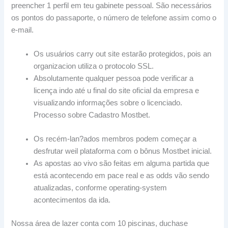
preencher 1 perfil em teu gabinete pessoal. São necessários
os pontos do passaporte, o número de telefone assim como o
e-mail.
Os usuários carry out site estarão protegidos, pois an
organizacion utiliza o protocolo SSL.
Absolutamente qualquer pessoa pode verificar a
licença indo até u final do site oficial da empresa e
visualizando informações sobre o licenciado.
Processo sobre Cadastro Mostbet.
Os recém-lan?ados membros podem começar a
desfrutar weil plataforma com o bônus Mostbet inicial.
As apostas ao vivo são feitas em alguma partida que
está acontecendo em pace real e as odds vão sendo
atualizadas, conforme operating-system
acontecimentos da ida.
Nossa área de lazer conta com 10 piscinas, duchase