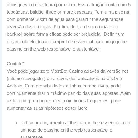
quiosques com sistema para som. Essa atração conta com 5
toboáguas, baldão, three or more cascatas” “em uma piscina
com somente 30cm de água para garantir the segurançae
diversão das crianças. Por fim, deixar de gerenciar seu
bankroll sobre forma eficaz pode ser prejudicial. Definir um
orçamento electronic cumpri-lo é essencial para um jogo de
cassino on the web responsável e sustentável.
Contato”
Você pode jogar zero MostBet Casino através da versão net
(site no navegador) ou através dos aplicativos para iOS e
Android. Com probabilidades e linhas competitivas, pode
continuamente tirar o máximo partido das suas apostas. Além
disto, com promoções electronic bónus frequentes, pode
aumentar as suas hipóteses de ter lucro.
Definir um orçamento at the cumpri-lo é essencial para
um jogo de cassino on the web responsável e
sustentável.