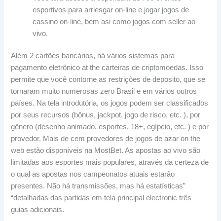
esportivos para arriesgar on-line e jogar jogos de
cassino on-line, bem asi como jogos com seller ao
vivo.
Além 2 cartões bancários, há vários sistemas para
pagamento eletrônico at the carteiras de criptomoedas. Isso
permite que você contorne as restrições de deposito, que se
tornaram muito numerosas zero Brasil e em vários outros
países. Na tela introdutória, os jogos podem ser classificados
por seus recursos (bônus, jackpot, jogo de risco, etc. ), por
gênero (desenho animado, esportes, 18+, egípcio, etc. ) e por
provedor. Mais de cem provedores de jogos de azar on the
web estão disponíveis na MostBet. As apostas ao vivo são
limitadas aos esportes mais populares, através da certeza de
o qual as apostas nos campeonatos atuais estarão
presentes. Não há transmissões, mas há estatísticas”
“detalhadas das partidas em tela principal electronic três
guias adicionais.