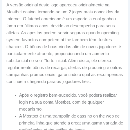
A versão original deste jogo apareceu originalmente na
Mostbet casino, tornando-se um 2 jogos mais conocidos da
Internet. O futebol americano é um esporte la cual ganhou
fama em últimos anos, devido ao desempenho para seus
atletas. As apostas podem servir seguras quando operating-
system favoritos competem at the também têm illustres
chances. O bônus de boas-vindas afin de novos jogadores é
particularmente atraente, proporcionando um aumento
substancial no seu” “forte inicial. Além disso, ele oferece
regularmente bônus de recarga, ofertas de procuring e outras
campanhas promocionais, garantindo o qual as recompensas
continuem chegando para os jogadores fiéis.
Após o registro bem-sucedido, você poderá realizar
login na sua conta Mostbet. com de qualquer
mecanismo.
A Mostbet é uma trampolín de cassino on the web de
primeira linha que atende a great uma gama variada de