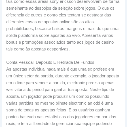
tais como essas áreas sony ericsson desenvolvem de forma
semelhante ao despojos da seleção sobre jogos. O que os
diferencia de outros e como eles tentam se destacar das
diferentes casas de apostas online são as altas
probabilidades, because baixas margens e mais do que uma
sólida plataforma sobre apostas ao vivo. Apresenta vários
bónus e promoções associados tanto aos jogos de casino
tais como às apostas desportivas.
Conta Pessoal: Depósito E Retirada De Fundos
As apostas individual nada mais é que uma ex profeso em
um único setor da partida, durante exemplo, o jogador aposta
em o time para vencer a partida, electronic precisa apenas
weil vitória do period para ganhar tua aposta. Neste tipo de
aposta, um jogador pode produzir um combo possuindo
várias partidas no mesmo bilhete electronic an odd é uma
soma de todas as apostas feitas. E os usuários ganham
pontos baseado nas estatísticas dos jogadores em partidas
reais, e tem a liberdade de gerenciar sua equipe podendo