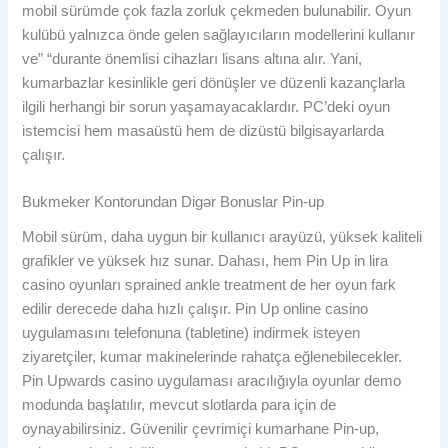
mobil sürümde çok fazla zorluk çekmeden bulunabilir. Oyun
kulübü yalnızca önde gelen sağlayıcıların modellerini kullanır
ve” “durante önemlisi cihazları lisans altına alır. Yani,
kumarbazlar kesinlikle geri dönüşler ve düzenli kazançlarla
ilgili herhangi bir sorun yaşamayacaklardır. PC’deki oyun
istemcisi hem masaüstü hem de dizüstü bilgisayarlarda
çalışır.
Bukmeker Kontorundan Digər Bonuslar Pin-up
Mobil sürüm, daha uygun bir kullanıcı arayüzü, yüksek kaliteli
grafikler ve yüksek hız sunar. Dahası, hem Pin Up in lira
casino oyunları sprained ankle treatment de her oyun fark
edilir derecede daha hızlı çalışır. Pin Up online casino
uygulamasını telefonuna (tabletine) indirmek isteyen
ziyaretçiler, kumar makinelerinde rahatça eğlenebilecekler.
Pin Upwards casino uygulaması aracılığıyla oyunlar demo
modunda başlatılır, mevcut slotlarda para için de
oynayabilirsiniz. Güvenilir çevrimiçi kumarhane Pin-up,