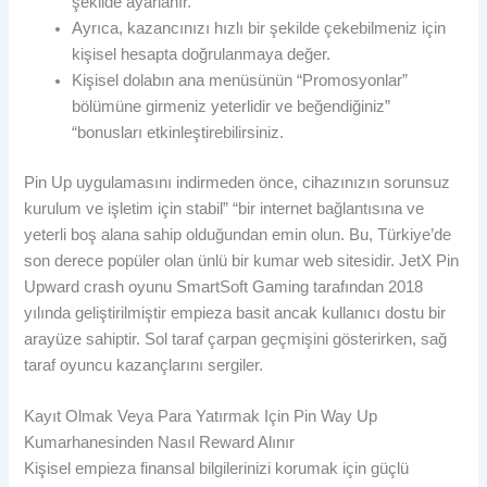
şekilde ayarlanır.
Ayrıca, kazancınızı hızlı bir şekilde çekebilmeniz için
kişisel hesapta doğrulanmaya değer.
Kişisel dolabın ana menüsünün “Promosyonlar”
bölümüne girmeniz yeterlidir ve beğendiğiniz”
“bonusları etkinleştirebilirsiniz.
Pin Up uygulamasını indirmeden önce, cihazınızın sorunsuz
kurulum ve işletim için stabil” “bir internet bağlantısına ve
yeterli boş alana sahip olduğundan emin olun. Bu, Türkiye’de
son derece popüler olan ünlü bir kumar web sitesidir. JetX Pin
Upward crash oyunu SmartSoft Gaming tarafından 2018
yılında geliştirilmiştir empieza basit ancak kullanıcı dostu bir
arayüze sahiptir. Sol taraf çarpan geçmişini gösterirken, sağ
taraf oyuncu kazançlarını sergiler.
Kayıt Olmak Veya Para Yatırmak Için Pin Way Up
Kumarhanesinden Nasıl Reward Alınır
Kişisel empieza finansal bilgilerinizi korumak için güçlü