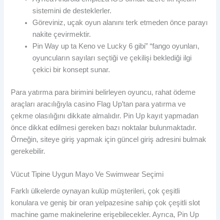
sistemini de desteklerler.
Göreviniz, uçak oyun alanını terk etmeden önce parayı
nakite çevirmektir.
Pin Way up ta Keno ve Lucky 6 gibi” “fango oyunları,
oyuncuların sayıları seçtiği ve çekilişi beklediği ilgi
çekici bir konsept sunar.
Para yatırma para birimini belirleyen oyuncu, rahat ödeme
araçları aracılığıyla casino Flag Up’tan para yatırma ve
çekme olasılığını dikkate almalıdır. Pin Up kayıt yapmadan
önce dikkat edilmesi gereken bazı noktalar bulunmaktadır.
Örneğin, siteye giriş yapmak için güncel giriş adresini bulmak
gerekebilir.
Vücut Tipine Uygun Mayo Ve Swimwear Seçimi
Farklı ülkelerde oynayan kulüp müşterileri, çok çeşitli
konulara ve geniş bir oran yelpazesine sahip çok çeşitli slot
machine game makinelerine erişebilecekler. Ayrıca, Pin Up