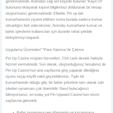
gerekmektedir. Ardından sağ üst köşede bulunan “Kayıt Ol”
butonuna tıklayarak kişisel bilgilerinizi doldurarak bir hesap
oluşturmanız gerekmektedir. Elbette, Pin up bet
kumarhanesini ziyaret ettikten sonra burada sadece kumar
olmadığını fark edeceksiniz. Aslında, kumarhane kumar ve
bahis işlevlerini kullanıcıları için durante rahat şekilde
birleştirmeyi başardı.
Uygulama Üzerinden” “Para Yatırma Ve Çekme
Pin Up Casino müşteri hizmetleri, 7/24 canlı destek hattıyla
hizmet vermektedir. Son olarak, oluşturduğunuz hesabınız ile
Pin Up Casino’nun ana sayfasına giriş yaparak dilediğiniz
oyunu seçip keyifli vakit geçirebilirsiniz. Tıpkı bir
kumarhanede olduğu gibi, bir bahis şirketinin tam olarak sah
siteden oynaması çok önemlidir. Nasıl bulacağınızı
bilmiyorsanız, en kolay yol Pin Upward Casino’nun resmi
sayfasına gitmektir.
Bahis oynamaya geri dönmenin ve kazanmaya