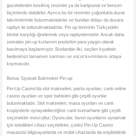
gazetelerden kesilmiş resimler ya da kartpostal ve benzeri
biçimlerde olabilirler. Ayrıca bu tür resimler çoğunlukla duvar
takvimlerinde bulunmaktadırlar ve bundan dolayı da duvara
raptiye ile tutturulmaktadırlar. Pin up teriminin Türkçedeki
birebir karşılığı iğnelemek veya raptiyelemektir. Ancak daha
sonraları pin-up kızlarının posterleri para yaygın olarak
basılmaya başlanmıştır. Bunlardan ilki, seçilen kıyafetin
bedenimizi tamamen sarması ve vücut kıvrımlarını ortaya
koymasıdır.
Bonus Siyasəti Bukmeker Pin-up
Pin-Up Casino’da slot makineleri, pasta oyunları, canlı online
casino oyunları ve spor bahisleri gibi çeşitli oyunlar
bulunmaktadır. Slot makineleri, masa oyunları ve canlı
krupiyelerle oynayabileceğiniz canlı kumarhane gibi çeşitli
seçenekler mevcuttur. Oyuncular, favori oyunlarını oynamak
için istedikleri cihazı seçebilirler, çünkü Pin-Up Casino
masaüstü bilgisayarlarda ve mobil cihazlarda da erişilebilirdir.