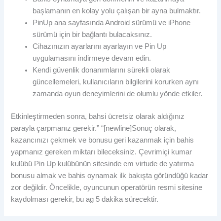
başlamanın en kolay yolu çalışan bir ayna bulmaktır.
PinUp ana sayfasında Android sürümü ve iPhone
sürümü için bir bağlantı bulacaksınız.
Cihazınızın ayarlarını ayarlayın ve Pin Up
uygulamasını indirmeye devam edin.
Kendi güvenlik donanımlarını sürekli olarak
güncellemeleri, kullanıcıların bilgilerini korurken aynı
zamanda oyun deneyimlerini de olumlu yönde etkiler.
Etkinleştirmeden sonra, bahsi ücretsiz olarak aldığınız
parayla çarpmanız gerekir.” “[newline]Sonuç olarak,
kazancınızı çekmek ve bonusu geri kazanmak için bahis
yapmanız gereken miktarı bileceksiniz. Çevrimiçi kumar
kulübü Pin Up kulübünün sitesinde em virtude de yatırma
bonusu almak ve bahis oynamak ilk bakışta göründüğü kadar
zor değildir. Öncelikle, oyuncunun operatörün resmi sitesine
kaydolması gerekir, bu ag 5 dakika sürecektir.