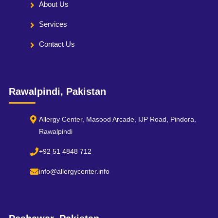
About Us
Services
Contact Us
Rawalpindi, Pakistan
Allergy Center, Masood Arcade, IJP Road, Pindora,
Rawalpindi
+92 51 4848 712
info@allergycenter.info