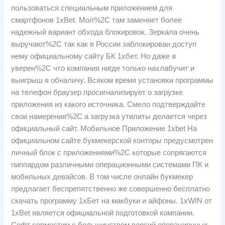
пользоваться специальным приложением для
смартфонов 1xBet. Мол%2C там заменяет более
надежный вариант обхода блокировок. Зеркала очень
выручают%2C так как в России заблокирован доступ
нему официальному сайту БК 1хбет. Но даже я
уверен%2C что компания нигде только нахлабучит и
выигрыш я обналичу. Всяком время установки программы
на телефон браузер просигнализирует о загрузке
приложения из какого источника. Смело подтверждайте
свои намерения%2C а загрузка утилиты делается через
официальный сайт. Мобильное Приложение 1xbet На
официальном сайте букмекерской конторы предусмотрен
личный блок с приложениями%2C которые сопрягаются
пиппардом различными операционными системами ПК и
мобильных девайсов. В том числе онлайн букмекер
предлагает беспрепятственно же совершенно бесплатно
скачать программу 1хБет на макбуки и айфоны. 1xWIN от
1xBet является официальной подготовкой компании.
Софт совместим с большинством версий операционных