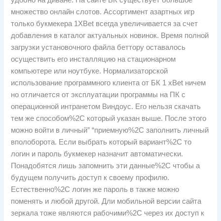
множество онлайн слотов. Ассортимент азартных игр
только букмекера 1XBet всегда увеличивается за счет
добавления в каталог актуальных новинок. Время полной
загрузки установочного файла беттору оставалось
осуществить его инсталляцию на стационарном
компьютере или ноутбуке. Нормализаторской
использование программного клиента от БК 1 xBet ничем
но отличается от эксплуатации программы на ПК с
операционной интранетом Виндоус. Его нельзя скачать
тем же способом%2C который указан выше. После этого
можно войти в личный” “приемную%2C заполнить личный
вполоборота. Если выбрать который вариант%2C то
логин и пароль букмекер назначит автоматически.
Понадобятся лишь запомнить эти данные%2C чтобы а
будущем получить доступ к своему профилю.
Естественно%2C логин же пароль в также можно
поменять и любой другой. Дли мобильной версии сайта
зеркала тоже являются рабочими%2C через их доступ к