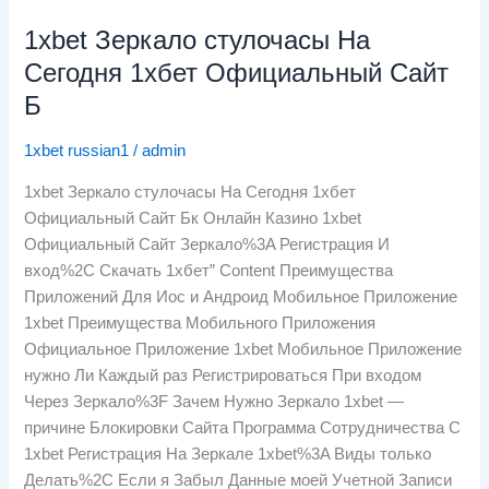
1xbet Зеркало стулочасы На
1xbet
Зеркало
Сегодня 1хбет Официальный Сайт
стулочасы
Б
На
Сегодня
1xbet russian1
/
admin
1хбет
1xbet Зеркало стулочасы На Сегодня 1хбет
Официальный
Официальный Сайт Бк Онлайн Казино 1xbet
Сайт
Официальный Сайт Зеркало%3A Регистрация И
Б
вход%2C Скачать 1хбет” Content Преимущества
Приложений Для Иос и Андроид Мобильное Приложение
1xbet Преимущества Мобильного Приложения
Официальное Приложение 1xbet Мобильное Приложение
нужно Ли Каждый раз Регистрироваться При входом
Через Зеркало%3F Зачем Нужно Зеркало 1xbet —
причине Блокировки Сайта Программа Сотрудничества С
1xbet Регистрация На Зеркале 1xbet%3A Виды только
Делать%2C Если я Забыл Данные моей Учетной Записи