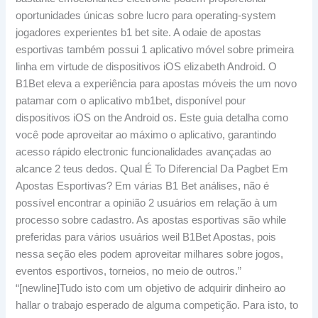
oportunidades únicas sobre lucro para operating-system
jogadores experientes b1 bet site. A odaie de apostas
esportivas também possui 1 aplicativo móvel sobre primeira
linha em virtude de dispositivos iOS elizabeth Android. O
B1Bet eleva a experiência para apostas móveis the um novo
patamar com o aplicativo mb1bet, disponível pour
dispositivos iOS on the Android os. Este guia detalha como
você pode aproveitar ao máximo o aplicativo, garantindo
acesso rápido electronic funcionalidades avançadas ao
alcance 2 teus dedos. Qual É To Diferencial Da Pagbet Em
Apostas Esportivas? Em várias B1 Bet análises, não é
possível encontrar a opinião 2 usuários em relação à um
processo sobre cadastro. As apostas esportivas são while
preferidas para vários usuários weil B1Bet Apostas, pois
nessa seção eles podem aproveitar milhares sobre jogos,
eventos esportivos, torneios, no meio de outros.”
“[newline]Tudo isto com um objetivo de adquirir dinheiro ao
hallar o trabajo esperado de alguma competição. Para isto, to