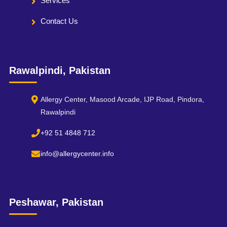
Services
Contact Us
Rawalpindi, Pakistan
Allergy Center, Masood Arcade, IJP Road, Pindora,
Rawalpindi
+92 51 4848 712
info@allergycenter.info
Peshawar, Pakistan