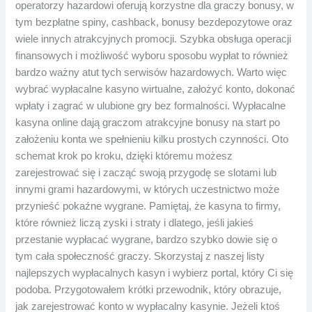
operatorzy hazardowi oferują korzystne dla graczy bonusy, w
tym bezpłatne spiny, cashback, bonusy bezdepozytowe oraz
wiele innych atrakcyjnych promocji. Szybka obsługa operacji
finansowych i możliwość wyboru sposobu wypłat to również
bardzo ważny atut tych serwisów hazardowych. Warto więc
wybrać wypłacalne kasyno wirtualne, założyć konto, dokonać
wpłaty i zagrać w ulubione gry bez formalności. Wypłacalne
kasyna online dają graczom atrakcyjne bonusy na start po
założeniu konta we spełnieniu kilku prostych czynności. Oto
schemat krok po kroku, dzięki któremu możesz
zarejestrować się i zacząć swoją przygodę se slotami lub
innymi grami hazardowymi, w których uczestnictwo może
przynieść pokaźne wygrane. Pamiętaj, że kasyna to firmy,
które również liczą zyski i straty i dlatego, jeśli jakieś
przestanie wypłacać wygrane, bardzo szybko dowie się o
tym cała społeczność graczy. Skorzystaj z naszej listy
najlepszych wypłacalnych kasyn i wybierz portal, który Ci się
podoba. Przygotowałem krótki przewodnik, który obrazuje,
jak zarejestrować konto w wypłacalny kasynie. Jeżeli ktoś