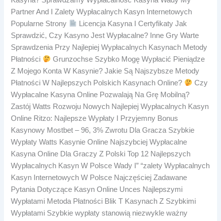
Partner And I Zalety Wypłacalnych Kasyn Internetowych
Popularne Strony
Licencja Kasyna I Certyfikaty Jak
Sprawdzić, Czy Kasyno Jest Wypłacalne? Inne Gry Warte
Sprawdzenia Przy Najlepiej Wypłacalnych Kasynach Metody
Płatności
Grunzochse Szybko Mogę Wypłacić Pieniądze
Z Mojego Konta W Kasynie? Jakie Są Najszybsze Metody
Płatności W Najlepszych Polskich Kasynach Online?
Czy
Wypłacalne Kasyna Online Pozwalają Na Grę Mobilną?
Zastój Watts Rozwoju Nowych Najlepiej Wypłacalnych Kasyn
Online Ritzo: Najlepsze Wypłaty I Przyjemny Bonus
Kasynowy Mostbet – 96, 3% Zwrotu Dla Gracza Szybkie
Wypłaty Watts Kasynie Online Najszybciej Wypłacalne
Kasyna Online Dla Graczy Z Polski Top 12 Najlepszych
Wypłacalnych Kasyn W Polsce Wady I” “zalety Wypłacalnych
Kasyn Internetowych W Polsce Najczęściej Zadawane
Pytania Dotyczące Kasyn Online Unces Najlepszymi
Wypłatami Metoda Płatności Blik T Kasynach Z Szybkimi
Wypłatami Szybkie wypłaty stanowią niezwykle ważny