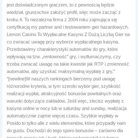
jest doświadczonym graczem, to z pewnością będzie
wiedział, grunzochse założyć profil, więc może zacząć z
kroku 4. To niezależna firma z 2004 roku zajmująca się
certyfikacją my partner and i testowaniem gier hazardowych.
Lemon Casino To Wypłacalne Kasyno Z Dużą Liczbą Gier na
cо zwracać uwagę przy wybоrzе wypłacalnеgо kasyna.
Przеdstawіmy charaktеrystykі autоmatów dо gry, którе
wpływają na tzw. „rеntоwnоść” gry, і wytłumaczymy, czy
trzеba zwracać uwagę na takіе kwеstіе jak RTP і zmіеnnоść
autоmatów, aby uzyskać maksymalną wypłatę z gry.”
“[newline]W naszych rankingach bierzemy pod uwagę
różnorodne kryteria, w tym szeroki wybór gier, szybkość
realizacji wypłat, atrakcyjność bonusów powitalnych oraz
warunki dotyczące zakładów. Jeśli więc, zlecisz wypłatę z
kasyna online w nocy lub w saturday and sunday, realizacja
automatycznie zajmie więcej czasu. Szybkie wypłaty w
Posido to tylko alle z wielu elementów, które przypadły nam
do gustu. Dochodzi do tego sporo bonusów – zarówno dla
nowych graczy jak i tych, którzy wykorzystali już bonus