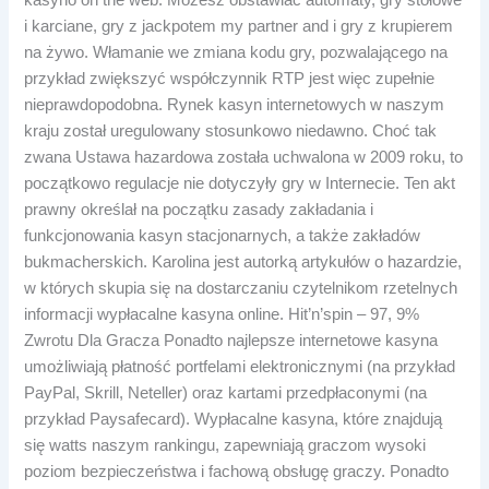
i karciane, gry z jackpotem my partner and i gry z krupierem
na żywo. Włamanie we zmiana kodu gry, pozwalającego na
przykład zwiększyć współczynnik RTP jest więc zupełnie
nieprawdopodobna. Rynek kasyn internetowych w naszym
kraju został uregulowany stosunkowo niedawno. Choć tak
zwana Ustawa hazardowa została uchwalona w 2009 roku, to
początkowo regulacje nie dotyczyły gry w Internecie. Ten akt
prawny określał na początku zasady zakładania i
funkcjonowania kasyn stacjonarnych, a także zakładów
bukmacherskich. Karolina jest autorką artykułów o hazardzie,
w których skupia się na dostarczaniu czytelnikom rzetelnych
informacji wypłacalne kasyna online. Hit’n’spin – 97, 9%
Zwrotu Dla Gracza Ponadto najlepsze internetowe kasyna
umożliwiają płatność portfelami elektronicznymi (na przykład
PayPal, Skrill, Neteller) oraz kartami przedpłaconymi (na
przykład Paysafecard). Wypłacalne kasyna, które znajdują
się watts naszym rankingu, zapewniają graczom wysoki
poziom bezpieczeństwa i fachową obsługę graczy. Ponadto