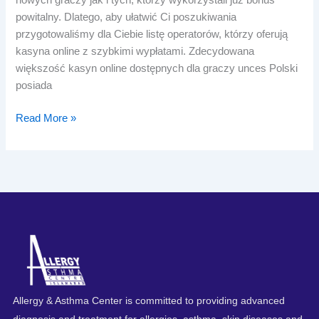
powitalny. Dlatego, aby ułatwić Ci poszukiwania
przygotowaliśmy dla Ciebie listę operatorów, którzy oferują
kasyna online z szybkimi wypłatami. Zdecydowana
większość kasyn online dostępnych dla graczy unces Polski
posiada
Read More »
Allergy & Asthma Center is committed to providing advanced