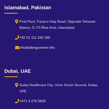
Islamabad, Pakistan
First Floor, Fazal-e-Haq Road, Opposite Tehzeeb
Bakery, G-7/3 Blue Area, Islamabad
+92 51 111 160 160
info@allergycenter.info
Dubai, UAE
Dubai Healthcare City, Umm Hurair Second, Dubai,
UAE
+971 4 276 5606