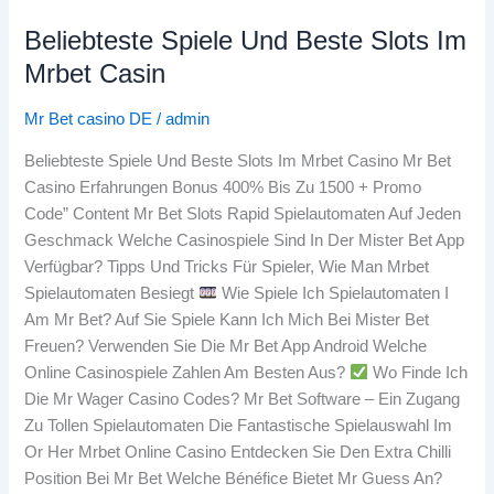
Beliebteste Spiele Und Beste Slots Im
Beliebteste
Spiele
Mrbet Casin
Und
Beste
Mr Bet casino DE
/
admin
Slots
Beliebteste Spiele Und Beste Slots Im Mrbet Casino Mr Bet
Im
Casino Erfahrungen Bonus 400% Bis Zu 1500 + Promo
Mrbet
Code” Content Mr Bet Slots Rapid Spielautomaten Auf Jeden
Casin
Geschmack Welche Casinospiele Sind In Der Mister Bet App
Verfügbar? Tipps Und Tricks Für Spieler, Wie Man Mrbet
Spielautomaten Besiegt
Wie Spiele Ich Spielautomaten I
Am Mr Bet? Auf Sie Spiele Kann Ich Mich Bei Mister Bet
Freuen? Verwenden Sie Die Mr Bet App Android Welche
Online Casinospiele Zahlen Am Besten Aus?
Wo Finde Ich
Die Mr Wager Casino Codes? Mr Bet Software – Ein Zugang
Zu Tollen Spielautomaten Die Fantastische Spielauswahl Im
Or Her Mrbet Online Casino Entdecken Sie Den Extra Chilli
Position Bei Mr Bet Welche Bénéfice Bietet Mr Guess An?