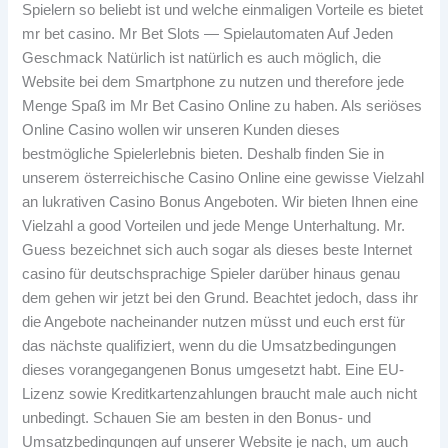
Spielern so beliebt ist und welche einmaligen Vorteile es bietet
mr bet casino. Mr Bet Slots — Spielautomaten Auf Jeden
Geschmack Natürlich ist natürlich es auch möglich, die
Website bei dem Smartphone zu nutzen und therefore jede
Menge Spaß im Mr Bet Casino Online zu haben. Als seriöses
Online Casino wollen wir unseren Kunden dieses
bestmögliche Spielerlebnis bieten. Deshalb finden Sie in
unserem österreichische Casino Online eine gewisse Vielzahl
an lukrativen Casino Bonus Angeboten. Wir bieten Ihnen eine
Vielzahl a good Vorteilen und jede Menge Unterhaltung. Mr.
Guess bezeichnet sich auch sogar als dieses beste Internet
casino für deutschsprachige Spieler darüber hinaus genau
dem gehen wir jetzt bei den Grund. Beachtet jedoch, dass ihr
die Angebote nacheinander nutzen müsst und euch erst für
das nächste qualifiziert, wenn du die Umsatzbedingungen
dieses vorangegangenen Bonus umgesetzt habt. Eine EU-
Lizenz sowie Kreditkartenzahlungen braucht male auch nicht
unbedingt. Schauen Sie am besten in den Bonus- und
Umsatzbedingungen auf unserer Website je nach, um auch