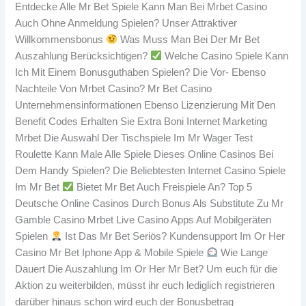
Entdecke Alle Mr Bet Spiele Kann Man Bei Mrbet Casino
Auch Ohne Anmeldung Spielen? Unser Attraktiver
Willkommensbonus
Was Muss Man Bei Der Mr Bet
Auszahlung Berücksichtigen?
Welche Casino Spiele Kann
Ich Mit Einem Bonusguthaben Spielen? Die Vor- Ebenso
Nachteile Von Mrbet Casino? Mr Bet Casino
Unternehmensinformationen Ebenso Lizenzierung Mit Den
Benefit Codes Erhalten Sie Extra Boni Internet Marketing
Mrbet Die Auswahl Der Tischspiele Im Mr Wager Test
Roulette Kann Male Alle Spiele Dieses Online Casinos Bei
Dem Handy Spielen? Die Beliebtesten Internet Casino Spiele
Im Mr Bet
Bietet Mr Bet Auch Freispiele An? Top 5
Deutsche Online Casinos Durch Bonus Als Substitute Zu Mr
Gamble Casino Mrbet Live Casino Apps Auf Mobilgeräten
Spielen
Ist Das Mr Bet Seriös? Kundensupport Im Or Her
Casino Mr Bet Iphone App & Mobile Spiele
Wie Lange
Dauert Die Auszahlung Im Or Her Mr Bet? Um euch für die
Aktion zu weiterbilden, müsst ihr euch lediglich registrieren
darüber hinaus schon wird euch der Bonusbetrag