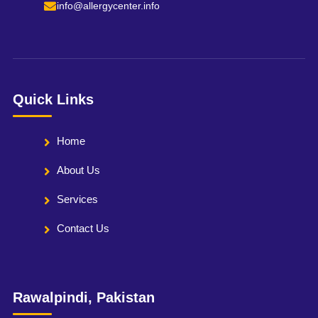
info@allergycenter.info
Quick Links
Home
About Us
Services
Contact Us
Rawalpindi, Pakistan