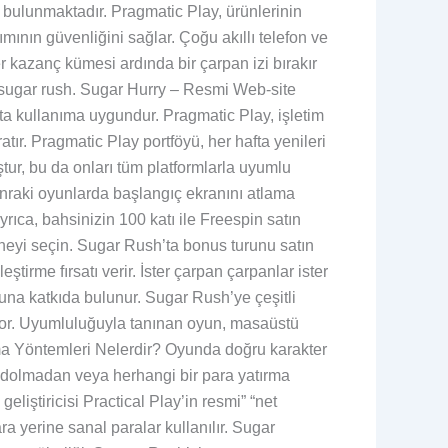
 bulunmaktadır. Pragmatic Play, ürünlerinin
ının güvenliğini sağlar. Çoğu akıllı telefon ve
 kazanç kümesi ardında bir çarpan izi bırakır
 sugar rush. Sugar Hurry – Resmi Web-site
a kullanıma uygundur. Pragmatic Play, işletim
ratır. Pragmatic Play portföyü, her hafta yenileri
ur, bu da onları tüm platformlarla uyumlu
onraki oyunlarda başlangıç ekranını atlama
rıca, bahsinizin 100 katı ile Freespin satın
aneyi seçin. Sugar Rush’ta bonus turunu satın
me fırsatı verir. İster çarpan çarpanlar ister
yuna katkıda bulunur. Sugar Rush’ye çeşitli
ıyor. Uyumluluğuyla tanınan oyun, masaüstü
ırma Yöntemleri Nelerdir? Oyunda doğru karakter
ydolmadan veya herhangi bir para yatırma
liştiricisi Practical Play’in resmi” “net
 yerine sanal paralar kullanılır. Sugar