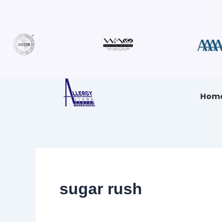
Skip
to
content
Hom
sugar rush