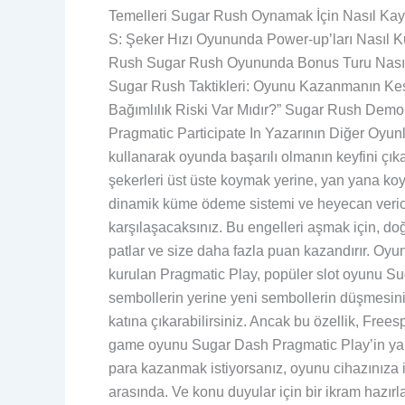
Temelleri Sugar Rush Oynamak İçin Nasıl Ka
S: Şeker Hızı Oyununda Power-up’ları Nasıl
Rush Sugar Rush Oyununda Bonus Turu Nasıl A
Sugar Rush Taktikleri: Oyunu Kazanmanın Ke
Bağımlılık Riski Var Mıdır?” Sugar Rush Demo 
Pragmatic Participate In Yazarının Diğer Oyunl
kullanarak oyunda başarılı olmanın keyfini çıkar
şekerleri üst üste koymak yerine, yan yana k
dinamik küme ödeme sistemi ve heyecan verici 
karşılaşacaksınız. Bu engelleri aşmak için, do
patlar ve size daha fazla puan kazandırır. Oyu
kurulan Pragmatic Play, popüler slot oyunu Sug
sembollerin yerine yeni sembollerin düşmesini
katına çıkarabilirsiniz. Ancak bu özellik, Free
game oyunu Sugar Dash Pragmatic Play’in yara
para kazanmak istiyorsanız, oyunu cihazınıza i
arasında. Ve konu duyular için bir ikram hazır