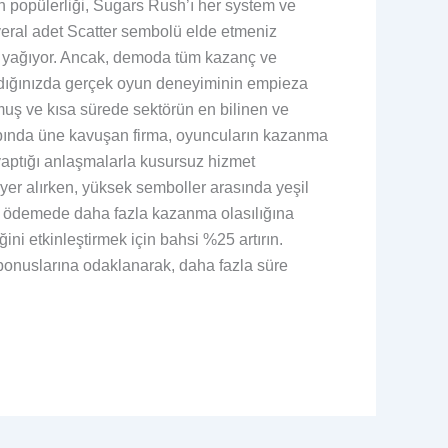
popülerliği, Sugars Rush’ı her system ve
everal adet Scatter sembolü elde etmeniz
li yağıyor. Ancak, demoda tüm kazanç ve
adığınızda gerçek oyun deneyiminin empieza
muş ve kısa sürede sektörün en bilinen ve
 çapında üne kavuşan firma, oyuncuların kazanma
e yaptığı anlaşmalarla kusursuz hizmet
yer alırken, yüksek semboller arasında yeşil
ri ödemede daha fazla kazanma olasılığına
ini etkinleştirmek için bahsi %25 artırın.
e bonuslarına odaklanarak, daha fazla süre