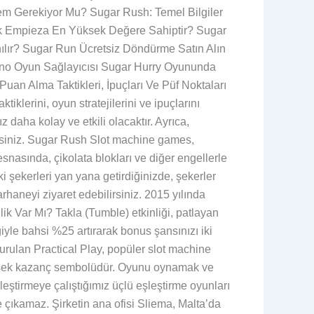
em Gerekiyor Mu? Sugar Rush: Temel Bilgiler
ük Empieza En Yüksek Değere Sahiptir? Sugar
lır? Sugar Run Ücretsiz Döndürme Satın Alın
ino Oyun Sağlayıcısı Sugar Hurry Oyununda
n Alma Taktikleri, İpuçları Ve Püf Noktaları
lerini, oyun stratejilerini ve ipuçlarını
 daha kolay ve etkili olacaktır. Ayrıca,
ksiniz. Sugar Rush Slot machine games,
nasında, çikolata blokları ve diğer engellerle
i şekerleri yan yana getirdiğinizde, şekerler
haneyi ziyaret edebilirsiniz. 2015 yılında
ik Var Mı? Takla (Tumble) etkinliği, patlayan
yle bahsi %25 artırarak bonus şansınızı iki
kurulan Practical Play, popüler slot machine
yüksek kazanç sembolüdür. Oyunu oynamak ve
eştirmeye çalıştığımız üçlü eşleştirme oyunları
 çıkamaz. Şirketin ana ofisi Sliema, Malta’da