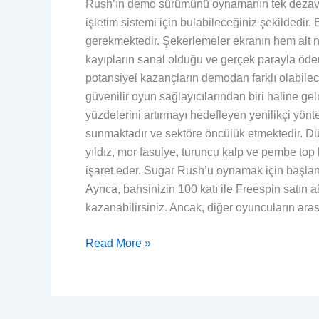
Rush’ın demo sürümünü oynamanın tek dezavant
işletim sistemi için bulabileceğiniz şekildedi
gerekmektedir. Şekerlemeler ekranın hem alt n
kayıpların sanal olduğu ve gerçek parayla ö
potansiyel kazançların demodan farklı olabile
güvenilir oyun sağlayıcılarından biri haline g
yüzdelerini artırmayı hedefleyen yenilikçi yönt
sunmaktadır ve sektöre öncülük etmektedir. Düş
yıldız, mor fasulye, turuncu kalp ve pembe to
işaret eder. Sugar Rush’u oynamak için başlangıç
Ayrıca, bahsinizin 100 katı ile Freespin satın 
kazanabilirsiniz. Ancak, diğer oyuncuların ara
Read More »