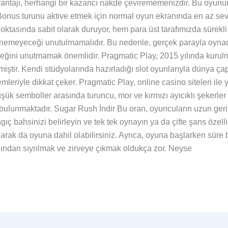
ajı, herhangi bir kazancı nakde çevirememenizdir. Bu oyunun 
r. Bonus turunu aktive etmek için normal oyun ekranında en az s
oktasında sabit olarak duruyor, hem para üst tarafımızda sürek
denemeyeceği unutulmamalıdır. Bu nedenle, gerçek parayla oyn
ceğini unutmamak önemlidir. Pragmatic Play, 2015 yılında kurul
elmiştir. Kendi stüdyolarında hazırladığı slot oyunlarıyla dünya
emleriyle dikkat çeker. Pragmatic Play, online casino siteleri il
ük semboller arasında turuncu, mor ve kırmızı ayıcıklı şekerler 
p bulunmaktadır. Sugar Rush İndir Bu oran, oyuncuların uzun ge
 bahsinizi belirleyin ve tek tek oynayın ya da çifte şans özelliğ
alarak da oyuna dahil olabilirsiniz. Ayrıca, oyuna başlarken sür
sından sıyrılmak ve zirveye çıkmak oldukça zor. Neyse