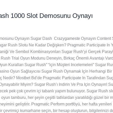
Dash 1000 Slot Demosunu Oynayı
mosunu Oynayın Sugar Dash ️ Crazygameste Oynayın Content 
ar Rush Slotu Ne Kadar Değişken? Pragmatic Participate In 
iği Ve Sembol Kombinasyonları Sugar Rush’yi Gerçek Parayla 
sh Trial Oyun Modunu Deneyin, Birkaç Önemli Avantajı Vardır
 Kuralları Sugar Rush” “için Müşteri Incelemeleri” Sugar Rus
Casino Oyun Sağlayıcısı Sugar Rush Oynamak Için Herhangi Bir 
Nedir? Mostbet Bd’de Pragmatic Participate In Tarafından S
Oynayabilir Miyim? Sugar Rush’ı Indirin Ve Pra Için Oynayın!
ecek pek çok çevrim içi tabanlı yapım bulunuyor. Sugar Rush slo
hip oyun tamburu, her şeyin çeşitli tatlılardan yaratıldığı güzel b
neyimini geliştirir. Pragmatic Perform portföyü, her hafta yenil
r çevrimiçi kumarhane seçin, bir hesap oluşturun, bilgilerinizi 