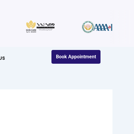
Book Appointment
US