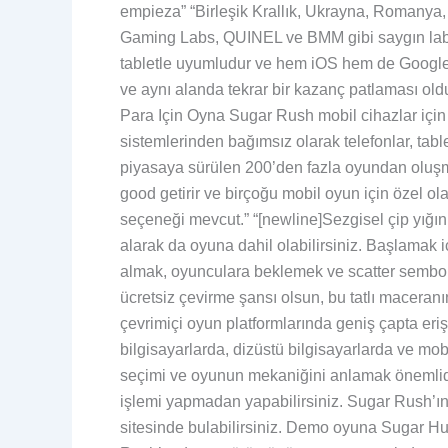
empieza” “Birleşik Krallık, Ukrayna, Romanya, 
Gaming Labs, QUINEL ve BMM gibi saygın laborat
tabletle uyumludur ve hem iOS hem de Google a
ve aynı alanda tekrar bir kazanç patlaması ol
Para Için Oyna Sugar Rush mobil cihazlar için
sistemlerinden bağımsız olarak telefonlar, tablet
piyasaya sürülen 200’den fazla oyundan oluşma
good getirir ve birçoğu mobil oyun için özel o
seçeneği mevcut.” “[newline]Sezgisel çip yığını
alarak da oyuna dahil olabilirsiniz. Başlamak 
almak, oyunculara beklemek ve scatter semboll
ücretsiz çevirme şansı olsun, bu tatlı maceran
çevrimiçi oyun platformlarında geniş çapta eri
bilgisayarlarda, dizüstü bilgisayarlarda ve mo
seçimi ve oyunun mekaniğini anlamak önemlidi
işlemi yapmadan yapabilirsiniz. Sugar Rush’ın d
sitesinde bulabilirsiniz. Demo oyuna Sugar Hur